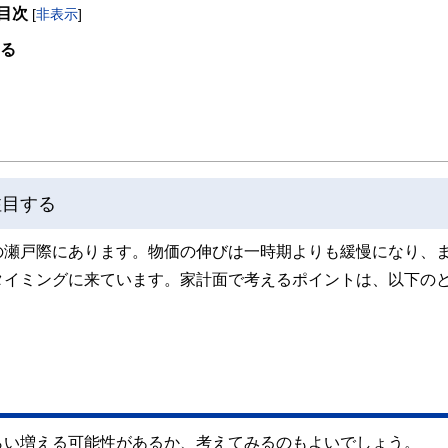
目次
[
非表示
]
談業務を行う。
®資格保持者として登録。
する
」を提案し、企業にお勤めの役員・従業員が抱えている「暮らしとお金」について
プ・アドバイザー」に認定され、高等学校やPTA向けに奨学金のセミナー・相談会を
り組む。
注目する
の瀬戸際にあります。物価の伸びは一時期よりも緩慢になり、
タイミングに来ています。家計面で考えるポイントは、以下の
らい増える可能性があるか、考えてみるのもよいでしょう。