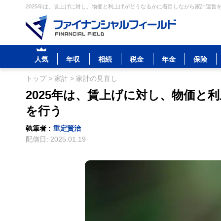
2025年は、賃上げに対し、物価と利上げがどうなるかに着目しながら家計運営を
人気
年収
相続
税金
年金
保険
トップ
>
家計
>
家計の見直し
2025年は、賃上げに対し、物価と
を行う
執筆者 :
重定賢治
配信日:
2025.01.19