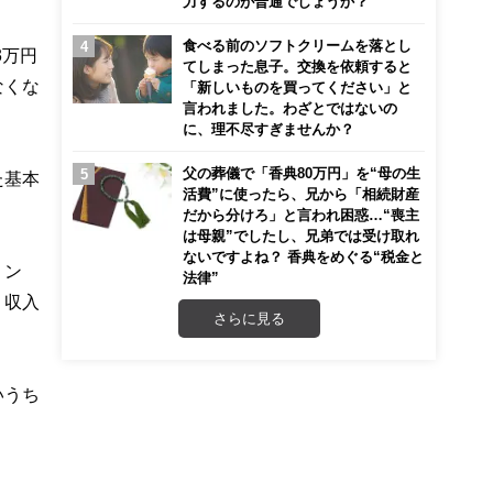
力するのが普通でしょうか？
食べる前のソフトクリームを落とし
3万円
てしまった息子。交換を依頼すると
なくな
「新しいものを買ってください」と
言われました。わざとではないの
に、理不尽すぎませんか？
父の葬儀で「香典80万円」を“母の生
た基本
活費”に使ったら、兄から「相続財産
だから分けろ」と言われ困惑…“喪主
は母親”でしたし、兄弟では受け取れ
ないですよね？ 香典をめぐる“税金と
リン
法律”
、収入
さらに見る
いうち