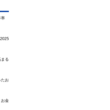
年率
025
高まる
ったお
とお金