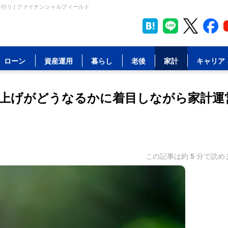
行う | ファイナンシャルフィールド
ローン
資産運用
暮らし
老後
家計
キャリア
利上げがどうなるかに着目しながら家計運
この記事は約
5
分で読め