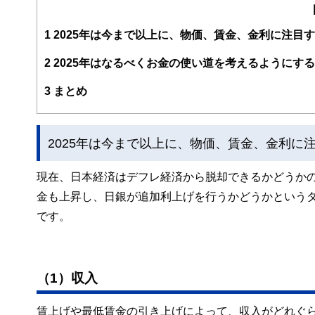
子育て世帯や退職準備世帯を中心に「暮らしとお金」の相
また、全国商工会連合会の「エキスパートバンク」にCFP
1
2025年は今まで以上に、物価、賃金、金利に注目
法人向け福利厚生制度「ワーク・ライフ・バランス相談室
悩み相談も行う。
2
2025年はなるべくお金の使い道を考えるようにする
2017年、独立行政法人日本学生支援機構の「スカラシッ
3
まとめ
じ、国の事業として教育の格差など社会問題の解決にも取
https://fpofficekaientai.wixsite.com/fp-office-kaientai
2025年は今まで以上に、物価、賃金、金利に
現在、日本経済はデフレ経済から脱却できるかどうか
金も上昇し、日銀が追加利上げを行うかどうかという
です。
（1）収入
賃上げや最低賃金の引き上げによって、収入がどれぐ