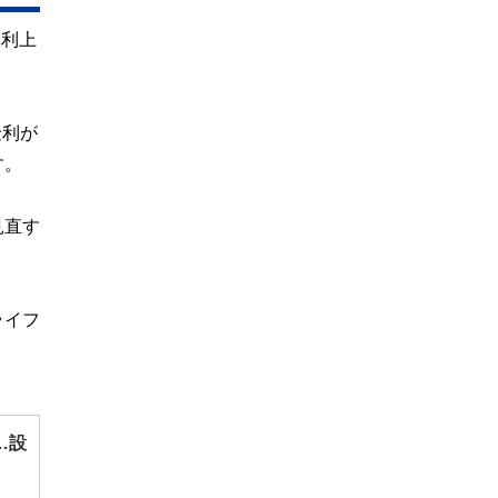
加利上
金利が
す。
見直す
ライフ
…設