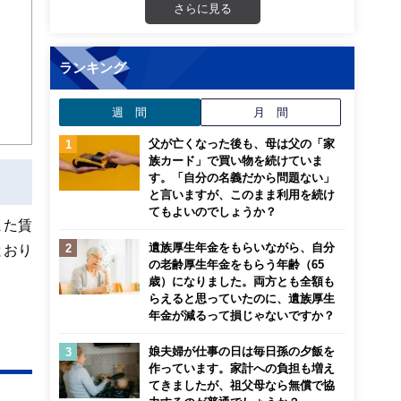
さらに見る
のお
ランキング
通
週 間
月 間
父が亡くなった後も、母は父の「家
族カード」で買い物を続けていま
す。「自分の名義だから問題ない」
と言いますが、このまま利用を続け
てもよいのでしょうか？
また賃
遺族厚生年金をもらいながら、自分
とおり
の老齢厚生年金をもらう年齢（65
歳）になりました。両方とも全額も
らえると思っていたのに、遺族厚生
年金が減るって損じゃないですか？
娘夫婦が仕事の日は毎日孫の夕飯を
作っています。家計への負担も増え
てきましたが、祖父母なら無償で協