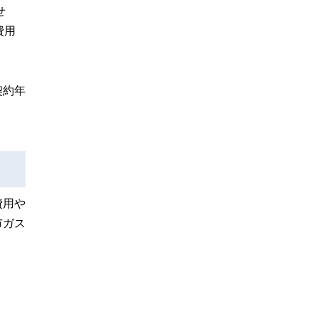
せ
費用
契約年
費用や
市ガス