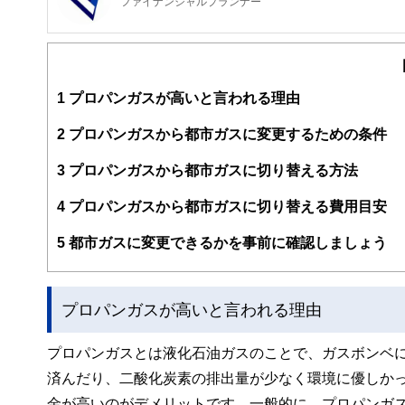
ファイナンシャルプランナー
FinancialField編集部は、金融、経済に関する記
るようわかりやすく発信しています。
編集部のメンバーは、ファイナンシャルプランナーの資格
案から記事掲載まですべての工程に関わることで、読者目
1
プロパンガスが高いと言われる理由
FinancialFieldの特徴は、ファイナンシャルプラ
2
プロパンガスから都市ガスに変更するための条件
ー、公認会計士、社会保険労務士、行政書士、投資アナリ
え、むずかしく感じられる年金や税金、相続、保険、ロー
3
プロパンガスから都市ガスに切り替える方法
このように編集経験豊富なメンバーと金融や経済に精通し
4
プロパンガスから都市ガスに切り替える費用目安
と、読み応えのあるコンテンツと確かな情報発信を実現し
私たちは、快適でより良い生活のアイデアを提供するお金
5
都市ガスに変更できるかを事前に確認しましょう
プロパンガスが高いと言われる理由
プロパンガスとは液化石油ガスのことで、ガスボンベ
済んだり、二酸化炭素の排出量が少なく環境に優しか
金が高いのがデメリットです。一般的に、プロパンガス