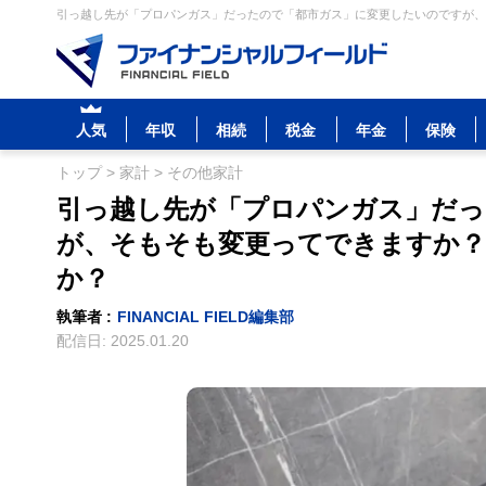
引っ越し先が「プロパンガス」だったので「都市ガス」に変更したいのですが、そ
人気
年収
相続
税金
年金
保険
トップ
>
家計
>
その他家計
引っ越し先が「プロパンガス」だっ
が、そもそも変更ってできますか？
か？
執筆者 :
FINANCIAL FIELD編集部
配信日:
2025.01.20