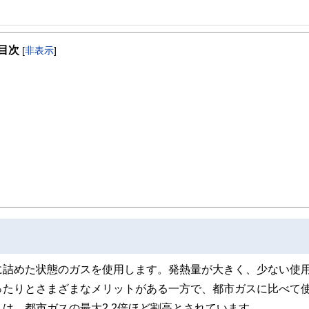
事を、日々の暮らしにどのような影響を与えるかという視点で、お金の知識がない方でも理
目次
[
非表示
]
取得者を中心に「お金や暮らし」に関する書籍・雑誌の編集経験者で構成され、企
線のコンテンツを追求しています。
ンナー、弁護士、税理士、宅地建物取引士、相続診断士、住宅ローンアドバイザー、DCプラ
スト、キャリアコンサルタントなど150名以上の有資格者を執筆者・監修者として
ンなどの話をわかりやすく発信している点です。
た執筆者・監修者による執筆体制を築くことで、内容のわかりやすさはもちろんの
ています。
のコンシェルジュを目指します。
に詰めた状態のガスを使用します。発熱量が大きく、少ない使
ったりとさまざまなメリットがある一方で、都市ガスに比べて
は、都市ガスの最大2.2倍ほど割高とされています。