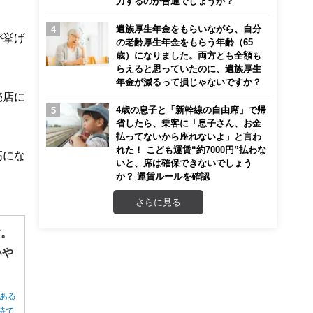
力するのが普通でしょうか？
遺族厚生年金をもらいながら、自分
が挙げ
の老齢厚生年金をもらう年齢（65
歳）になりました。両方とも全額も
らえると思っていたのに、遺族厚生
年金が減るって損じゃないですか？
売店に
4歳の息子と「新幹線の自由席」で帰
省したら、乗客に「息子さん、お金
払ってないから座れないよ」と言わ
れた！ こども運賃“約7000円”払わな
高にな
いと、席は確保できないでしょう
か？ 運賃ルールを確認
さらに見る
す。
いや
ある
待で