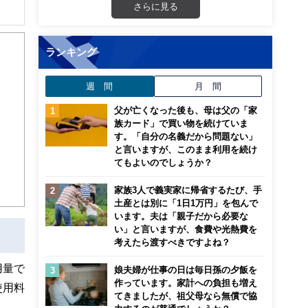
さらに見る
解でき
ランキング
画立
週 間
月 間
ンナ
迎
父が亡くなった後も、母は父の「家
族カード」で買い物を続けていま
す。「自分の名義だから問題ない」
こ
と言いますが、このまま利用を続け
てもよいのでしょうか？
家族3人で義実家に帰省するたび、手
土産とは別に「1日1万円」を包んで
います。夫は「親子だから必要な
い」と言いますが、食費や光熱費を
考えたら渡すべきですよね？
用量で
娘夫婦が仕事の日は毎日孫の夕飯を
作っています。家計への負担も増え
使用料
てきましたが、祖父母なら無償で協