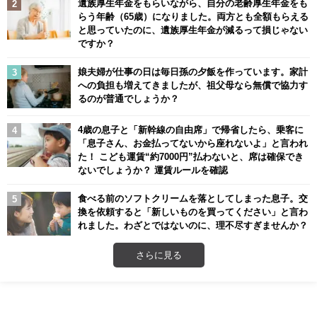
遺族厚生年金をもらいながら、自分の老齢厚生年金をも
らう年齢（65歳）になりました。両方とも全額もらえる
と思っていたのに、遺族厚生年金が減るって損じゃない
ですか？
娘夫婦が仕事の日は毎日孫の夕飯を作っています。家計
への負担も増えてきましたが、祖父母なら無償で協力す
るのが普通でしょうか？
4歳の息子と「新幹線の自由席」で帰省したら、乗客に
「息子さん、お金払ってないから座れないよ」と言われ
た！ こども運賃“約7000円”払わないと、席は確保でき
ないでしょうか？ 運賃ルールを確認
食べる前のソフトクリームを落としてしまった息子。交
換を依頼すると「新しいものを買ってください」と言わ
れました。わざとではないのに、理不尽すぎませんか？
さらに見る