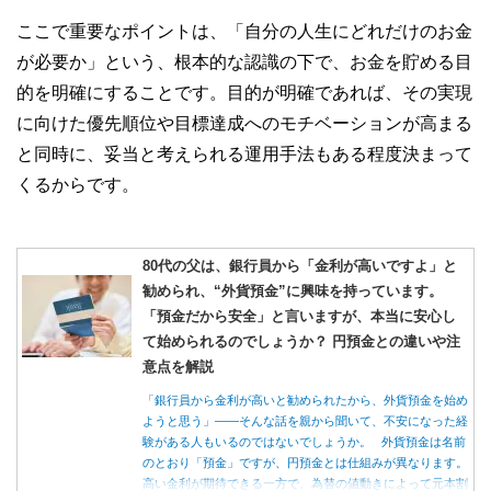
ここで重要なポイントは、「自分の人生にどれだけのお金
が必要か」という、根本的な認識の下で、お金を貯める目
的を明確にすることです。目的が明確であれば、その実現
に向けた優先順位や目標達成へのモチベーションが高まる
と同時に、妥当と考えられる運用手法もある程度決まって
くるからです。
80代の父は、銀行員から「金利が高いですよ」と
勧められ、“外貨預金”に興味を持っています。
「預金だから安全」と言いますが、本当に安心し
て始められるのでしょうか？ 円預金との違いや注
意点を解説
「銀行員から金利が高いと勧められたから、外貨預金を始め
ようと思う」――そんな話を親から聞いて、不安になった経
験がある人もいるのではないでしょうか。 外貨預金は名前
のとおり「預金」ですが、円預金とは仕組みが異なります。
高い金利が期待できる一方で、為替の値動きによって元本割