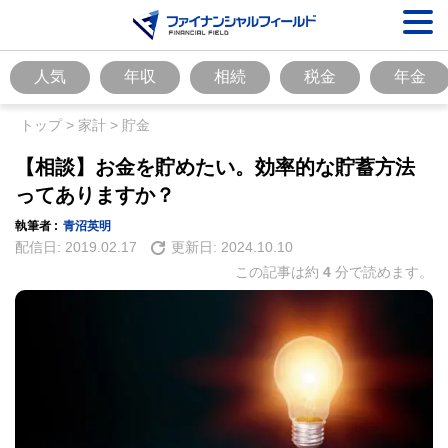
人気
年収
相続
税金
年金
トップ
>
家計
>
貯金
【相談】お金を貯めたい。効率的な貯蓄方法
ってありますか？
執筆者 :
青沼英明
配信日:
2019.02.17
更新日:
2024.10.10
この記事は約
4
分で読めます。