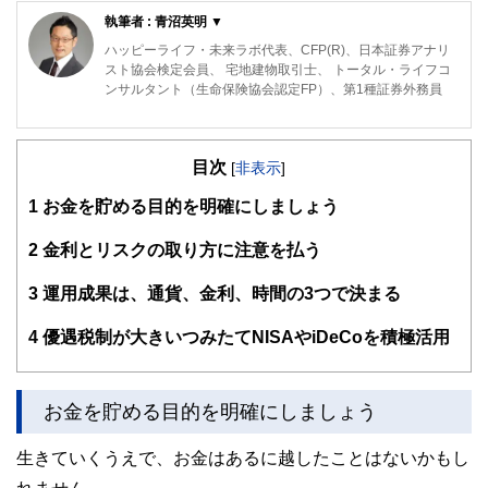
執筆者 : 青沼英明 ▼
ハッピーライフ・未来ラボ代表、CFP(R)、日本証券アナリ
スト協会検定会員、 宅地建物取引士、 トータル・ライフコ
ンサルタント（生命保険協会認定FP）、第1種証券外務員
国内外の証券会社で証券アナリスト業務に従事。2012年3月
より、資産運用・財産管理コンサルティング・サービスのほ
目次
か、生命保険代理店、証券仲介業、不動産・老人ホーム紹介
[
非表示
]
業等を兼業。
1
お金を貯める目的を明確にしましょう
≫≫ http://www.happylife-labo.com/index.html
2
金利とリスクの取り方に注意を払う
3
運用成果は、通貨、金利、時間の3つで決まる
4
優遇税制が大きいつみたてNISAやiDeCoを積極活用
お金を貯める目的を明確にしましょう
生きていくうえで、お金はあるに越したことはないかもし