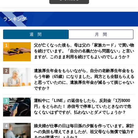
ランキング
週 間
月 間
父が亡くなった後も、母は父の「家族カード」で買い物
を続けています。「自分の名義だから問題ない」と言い
ますが、このまま利用を続けてもよいのでしょうか？
遺族厚生年金をもらいながら、自分の老齢厚生年金をも
らう年齢（65歳）になりました。両方とも全額もらえる
と思っていたのに、遺族厚生年金が減るって損じゃない
ですか？
運転中に「LINE」の返信をしたら、反則金「1万8000
円」をとられた！ 赤信号で停車していたときなので危
なくないはずですが、払わないとダメでしょうか？
娘夫婦が仕事の日は毎日孫の夕飯を作っています。家計
への負担も増えてきましたが、祖父母なら無償で協力す
るのが普通でしょうか？