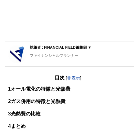
執筆者 : FINANCIAL FIELD編集部 ▼
ファイナンシャルプランナー
FinancialField編集部は、金融、経済に関する記事を、日々
の暮らしにどのような影響を与えるかという視点で、お金の
目次
知識がない方でも理解できるようわかりやすく発信していま
[
非表示
]
す。
1
オール電化の特徴と光熱費
編集部のメンバーは、ファイナンシャルプランナーの資格取
得者を中心に「お金や暮らし」に関する書籍・雑誌の編集経
2
ガス併用の特徴と光熱費
験者で構成され、企画立案から記事掲載まですべての工程に
関わることで、読者目線のコンテンツを追求しています。
3
光熱費の比較
FinancialFieldの特徴は、ファイナンシャルプランナー、弁
4
まとめ
護士、税理士、宅地建物取引士、相続診断士、住宅ローンア
ドバイザー、DCプランナー、公認会計士、社会保険労務
士、行政書士、投資アナリスト、キャリアコンサルタントな