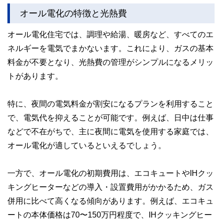
ど150名以上の有資格者を執筆者・監修者として迎え、むず
オール電化の特徴と光熱費
かしく感じられる年金や税金、相続、保険、ローンなどの話
をわかりやすく発信している点です。
オール電化住宅では、調理や給湯、暖房など、すべてのエ
このように編集経験豊富なメンバーと金融や経済に精通した
ネルギーを電気でまかないます。これにより、ガスの基本
執筆者・監修者による執筆体制を築くことで、内容のわかり
やすさはもちろんのこと、読み応えのあるコンテンツと確か
料金が不要となり、光熱費の管理がシンプルになるメリッ
な情報発信を実現しています。
トがあります。
私たちは、快適でより良い生活のアイデアを提供するお金の
コンシェルジュを目指します。
特に、夜間の電気料金が割安になるプランを利用すること
で、電気代を抑えることが可能です。例えば、日中は仕事
などで不在がちで、主に夜間に電気を使用する家庭では、
オール電化が適しているといえるでしょう。
一方で、オール電化の初期費用は、エコキュートやIHクッ
キングヒーターなどの導入・設置費用がかかるため、ガス
併用に比べて高くなる傾向があります。例えば、エコキュ
ートの本体価格は70〜150万円程度で、IHクッキングヒー