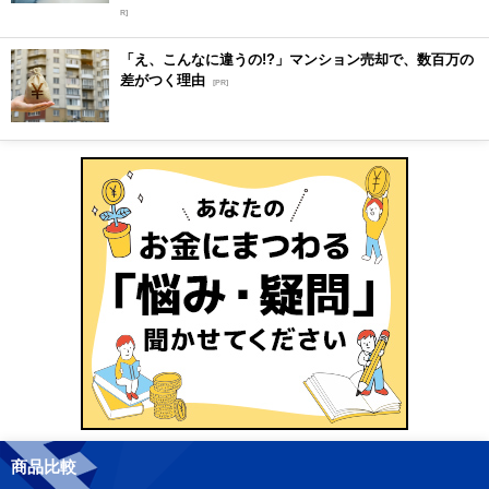
R]
「え、こんなに違うの!?」マンション売却で、数百万の
差がつく理由
[PR]
商品比較