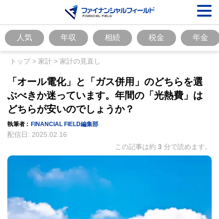
人気
年収
相続
税金
年金
トップ
>
家計
>
家計の見直し
「オール電化」と「ガス併用」のどちらを選
ぶべきか迷っています。年間の「光熱費」は
どちらが安いのでしょうか？
執筆者 :
FINANCIAL FIELD編集部
配信日:
2025.02.16
この記事は約
3
分で読めます。