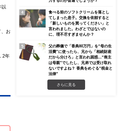
力するのが普通でしょうか？
年以
食べる前のソフトクリームを落とし
てしまった息子。交換を依頼すると
「新しいものを買ってください」と
言われました。わざとではないの
て、お
に、理不尽すぎませんか？
父の葬儀で「香典80万円」を“母の生
活費”に使ったら、兄から「相続財産
 2年
だから分けろ」と言われ困惑…“喪主
は母親”でしたし、兄弟では受け取れ
ないですよね？ 香典をめぐる“税金と
法律”
さらに見る