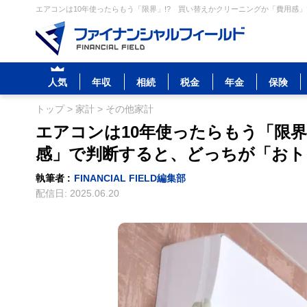
エアコンは10年使ったらもう「限界」!? 買い替えかクリーニングか「費用感」
人気
年収
相続
税金
年金
保険
トップ
>
家計
>
その他家計
エアコンは10年使ったらもう「限界
感」で判断すると、どっちが「おト
執筆者 :
FINANCIAL FIELD編集部
配信日:
2025.06.20