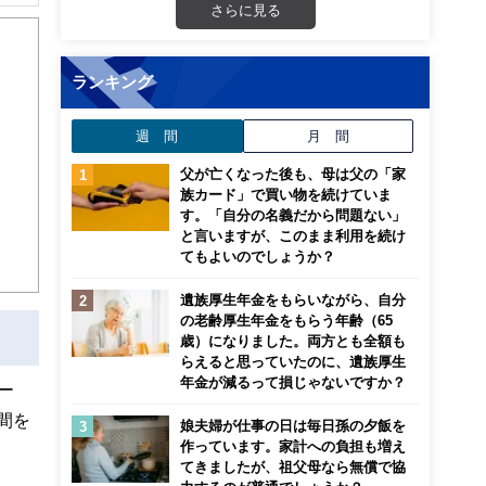
解でき
さらに見る
画立
ランキング
ンナ
週 間
月 間
迎
父が亡くなった後も、母は父の「家
こ
族カード」で買い物を続けていま
す。「自分の名義だから問題ない」
と言いますが、このまま利用を続け
てもよいのでしょうか？
遺族厚生年金をもらいながら、自分
の老齢厚生年金をもらう年齢（65
歳）になりました。両方とも全額も
らえると思っていたのに、遺族厚生
年金が減るって損じゃないですか？
ー
間を
娘夫婦が仕事の日は毎日孫の夕飯を
作っています。家計への負担も増え
てきましたが、祖父母なら無償で協