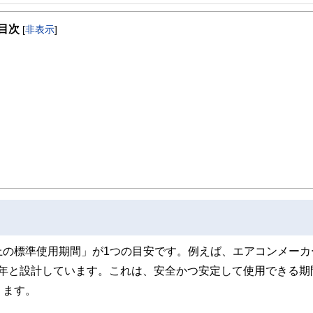
事を、日々の暮らしにどのような影響を与えるかという視点で、お金の知識がない方でも理
目次
[
非表示
]
取得者を中心に「お金や暮らし」に関する書籍・雑誌の編集経験者で構成され、企
線のコンテンツを追求しています。
ンナー、弁護士、税理士、宅地建物取引士、相続診断士、住宅ローンアドバイザー、DCプラ
スト、キャリアコンサルタントなど150名以上の有資格者を執筆者・監修者として
ンなどの話をわかりやすく発信している点です。
た執筆者・監修者による執筆体制を築くことで、内容のわかりやすさはもちろんの
ています。
のコンシェルジュを目指します。
上の標準使用期間」が1つの目安です。例えば、エアコンメーカ
10年と設計しています。これは、安全かつ安定して使用できる期
ります。