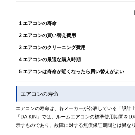
FinancialField編集部は、金融、経済に関する記
るようわかりやすく発信しています。
編集部のメンバーは、ファイナンシャルプランナーの資格
案から記事掲載まですべての工程に関わることで、読者目
1
エアコンの寿命
FinancialFieldの特徴は、ファイナンシャルプラ
2
エアコンの買い替え費用
ー、公認会計士、社会保険労務士、行政書士、投資アナリ
え、むずかしく感じられる年金や税金、相続、保険、ロー
3
エアコンのクリーニング費用
このように編集経験豊富なメンバーと金融や経済に精通し
4
エアコンの最適な購入時期
と、読み応えのあるコンテンツと確かな情報発信を実現し
私たちは、快適でより良い生活のアイデアを提供するお金
5
エアコンは寿命が近くなったら買い替えがよい
エアコンの寿命
エアコンの寿命は、各メーカーが公表している「設計
「DAIKIN」では、ルームエアコンの標準使用期間を
示すものであり、故障に対する無償保証期間とは異な