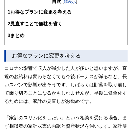
目次
その後、派遣社員として数社の金融機関を経てFPとして独
[
非表示
]
立。
1
お得なプランに変更を考える
大きな心配事はもちろん、ちょっとした不安でも「お金」に
関することは相談しづらい・・・。
そんな時気軽に相談できる存在でありたい～というポリシー
2
見直すことで無駄を省く
のもと、
個別相談・セミナー講師・執筆活動を展開中。
3
まとめ
新聞・テレビ等のメディアにもフィールドを広げている。
ライフプランに応じた家計のスリム化・健全化を通じて、夢
を形にするお手伝いを目指しています。
お得なプランに変更を考える
コロナの影響で収入が減少した人が多いと思いますが、直
近のお給料は変わらなくても今後ボーナスが減るなど、長
いスパンで影響が出そうです。しばらくは貯蓄を取り崩し
て乗り切ることになるかもしれませんが、早期に健全化す
るためには、家計の見直しがお勧めです。
「家計のスリム化をしたい」という相談を受ける場合、ま
ず相談者の家計収支の内訳と資産状況を伺います。家計簿