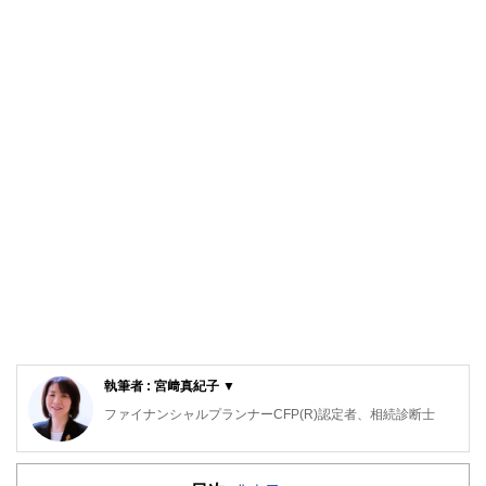
執筆者 : 宮﨑真紀子 ▼
ファイナンシャルプランナーCFP(R)認定者、相続診断士
大阪府出身。同志社大学経済学部卒業後、５年間繊維メーカ
ーに勤務。