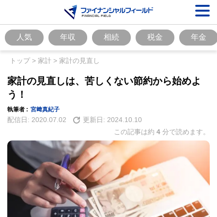
人気
年収
相続
税金
年金
トップ
>
家計
>
家計の見直し
家計の見直しは、苦しくない節約から始めよ
う！
執筆者 :
宮﨑真紀子
配信日:
2020.07.02
更新日:
2024.10.10
この記事は約
4
分で読めます。