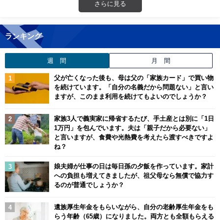
さらに見る
ランキング
週 間
月 間
父が亡くなった後も、母は父の「家族カード」で買い物
を続けています。「自分の名義だから問題ない」と言い
ますが、このまま利用を続けてもよいのでしょうか？
家族3人で義実家に帰省するたび、手土産とは別に「1日
1万円」を包んでいます。夫は「親子だから必要ない」
と言いますが、食費や光熱費を考えたら渡すべきですよ
ね？
娘夫婦が仕事の日は毎日孫の夕飯を作っています。家計
への負担も増えてきましたが、祖父母なら無償で協力す
るのが普通でしょうか？
遺族厚生年金をもらいながら、自分の老齢厚生年金をも
らう年齢（65歳）になりました。両方とも全額もらえる