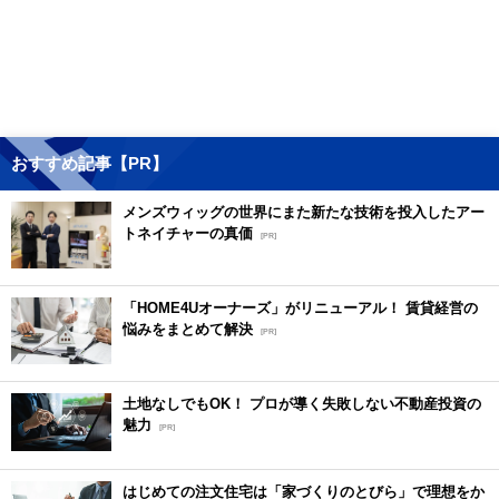
おすすめ記事【PR】
メンズウィッグの世界にまた新たな技術を投入したアー
トネイチャーの真価
[PR]
「HOME4Uオーナーズ」がリニューアル！ 賃貸経営の
悩みをまとめて解決
[PR]
土地なしでもOK！ プロが導く失敗しない不動産投資の
魅力
[PR]
はじめての注文住宅は「家づくりのとびら」で理想をか