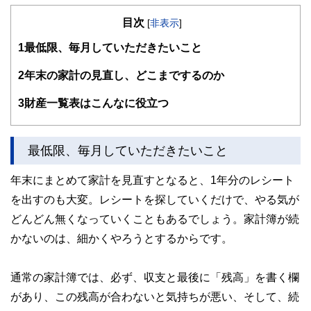
開業後は、顧問先の会社の労働保険関係や社会保険関係の手
目次
続き、相談にのる傍ら、一般消費者向けのセミナーや執筆活
[
非表示
]
動も精力的に行っている。著書は、「3級FP過去問題集」(金
1
最低限、毎月していただきたいこと
融ブックス）。「子どもにかけるお金の本」（主婦の友社）
「もらい忘れ年金の受け取り方」（近代セールス社）など。
女2人男1人の3児の母でもある。
2
年末の家計の見直し、どこまでするのか
3
財産一覧表はこんなに役立つ
最低限、毎月していただきたいこと
年末にまとめて家計を見直すとなると、1年分のレシート
を出すのも大変。レシートを探していくだけで、やる気が
どんどん無くなっていくこともあるでしょう。家計簿が続
かないのは、細かくやろうとするからです。
通常の家計簿では、必ず、収支と最後に「残高」を書く欄
があり、この残高が合わないと気持ちが悪い、そして、続