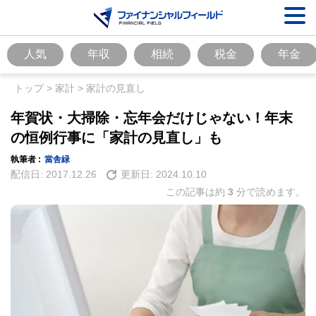
人気
年収
相続
税金
年金
トップ
>
家計
>
家計の見直し
年賀状・大掃除・忘年会だけじゃない！年末
の恒例行事に「家計の見直し」も
執筆者 :
當舎緑
配信日:
2017.12.26
更新日:
2024.10.10
この記事は約
3
分で読めます。