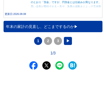
のとおり「預金」ですが、円預金とは仕組みが異なります。
高い金利が期待できる一方で、為替の値動きによって元本割
れする可能性もあります。 この記事では、外貨預金の仕組
更新日:2026.08.08
みや円預金との違い、始める前に知っておきたい注意点を分
かりやすく解説します。
年末の家計の見直し、どこまでするのか
1
2
3
▶
1/3