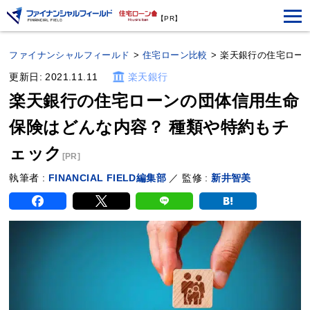
【PR】
ファイナンシャルフィールド
>
住宅ローン比較
>
楽天銀行の住宅ロー
更新日: 2021.11.11
楽天銀行
楽天銀行の住宅ローンの団体信用生命
保険はどんな内容？ 種類や特約もチ
ェック
[PR]
執筆者 :
FINANCIAL FIELD編集部
／ 監修 :
新井智美