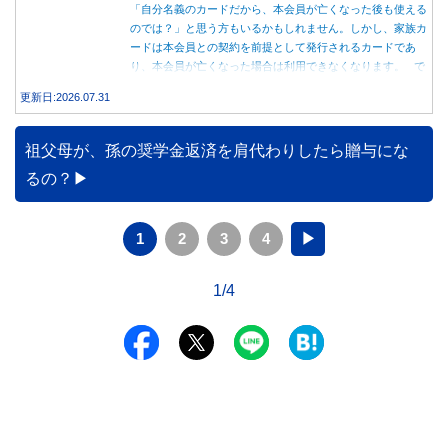
「自分名義のカードだから、本会員が亡くなった後も使える
のでは？」と思う方もいるかもしれません。しかし、家族カ
ードは本会員との契約を前提として発行されるカードであ
り、本会員が亡くなった場合は利用できなくなります。 で
は、父親が亡くなった後も母親が家族カードを使い続ける
更新日:2026.07.31
と、どのような問題があるのでしょうか。本記事では、家族
カードの仕組みや、本会員が亡くなった後の正しい対応、遺
族が行うべき手続きについて分かりやすく解説します。
祖父母が、孫の奨学金返済を肩代わりしたら贈与にな
るの？
1
2
3
4
▶
1/4