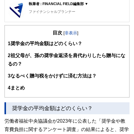
執筆者 : FINANCIAL FIELD編集部 ▼
ファイナンシャルプランナー
FinancialField編集部は、金融、経済に関する記事を、日々
の暮らしにどのような影響を与えるかという視点で、お金の
目次
知識がない方でも理解できるようわかりやすく発信していま
[
非表示
]
す。
1
奨学金の平均金額はどのくらい？
編集部のメンバーは、ファイナンシャルプランナーの資格取
得者を中心に「お金や暮らし」に関する書籍・雑誌の編集経
2
祖父母が、孫の奨学金返済を肩代わりしたら贈与にな
験者で構成され、企画立案から記事掲載まですべての工程に
るの？
関わることで、読者目線のコンテンツを追求しています。
FinancialFieldの特徴は、ファイナンシャルプランナー、弁
3
なるべく贈与税をかけずに済む方法は？
護士、税理士、宅地建物取引士、相続診断士、住宅ローンア
ドバイザー、DCプランナー、公認会計士、社会保険労務
4
まとめ
士、行政書士、投資アナリスト、キャリアコンサルタントな
ど150名以上の有資格者を執筆者・監修者として迎え、むず
かしく感じられる年金や税金、相続、保険、ローンなどの話
をわかりやすく発信している点です。
奨学金の平均金額はどのくらい？
このように編集経験豊富なメンバーと金融や経済に精通した
労働者福祉中央協議会が2023年に公表した「奨学金や教
執筆者・監修者による執筆体制を築くことで、内容のわかり
やすさはもちろんのこと、読み応えのあるコンテンツと確か
育費負担に関するアンケート調査」の結果によると、奨学
な情報発信を実現しています。