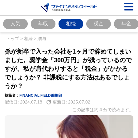
人気
年収
相続
税金
年金
トップ
>
相続
>
贈与
孫が新卒で入った会社を1ヶ月で辞めてしまい
ました。奨学金「300万円」が残っているので
すが、私が肩代わりすると「税金」がかかる
でしょうか？ 非課税にする方法はあるでしょ
うか？
執筆者 :
FINANCIAL FIELD編集部
配信日:
2024.07.18
更新日:
2025.07.02
この記事は約
4
分で読めます。