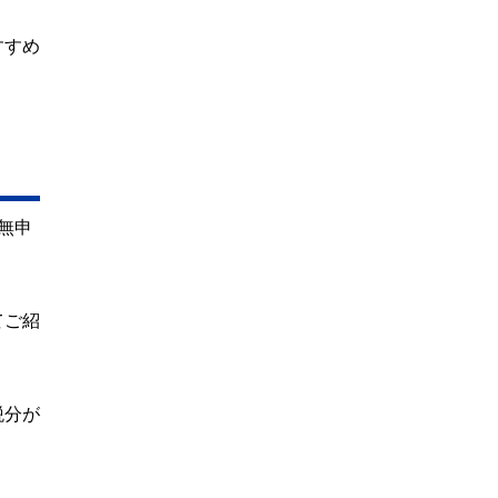
すすめ
無申
てご紹
税分が