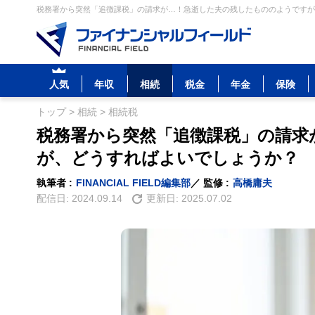
税務署から突然「追徴課税」の請求が…！急逝した夫の残したもののようですが、
人気
年収
相続
税金
年金
保険
トップ
>
相続
>
相続税
税務署から突然「追徴課税」の請求
が、どうすればよいでしょうか？
執筆者 :
FINANCIAL FIELD編集部
／ 監修 :
高橋庸夫
配信日:
2024.09.14
更新日:
2025.07.02