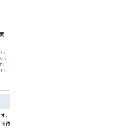
問
？」
なっ
でし
すく
ます。
、追徴