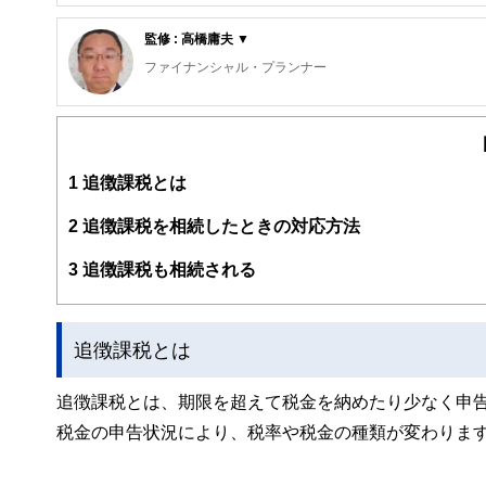
FinancialField編集部は、金融、経済に関する記
るようわかりやすく発信しています。
監修 : 高橋庸夫 ▼
編集部のメンバーは、ファイナンシャルプランナーの資格
ファイナンシャル・プランナー
案から記事掲載まですべての工程に関わることで、読者目
住宅ローンアドバイザー ,宅地建物取引士, マンション管理士
FinancialFieldの特徴は、ファイナンシャルプラ
サラリーマン生活２４年、その間１０回以上の転勤を経験
ー、公認会計士、社会保険労務士、行政書士、投資アナリ
経験した「サラリーマンの退職、住宅ローン、子育て教育
え、むずかしく感じられる年金や税金、相続、保険、ロー
動。また、マンション管理士として管理組合運営や役員や
1
追徴課税とは
このように編集経験豊富なメンバーと金融や経済に精通し
と、読み応えのあるコンテンツと確かな情報発信を実現し
2
追徴課税を相続したときの対応方法
私たちは、快適でより良い生活のアイデアを提供するお金
3
追徴課税も相続される
追徴課税とは
追徴課税とは、期限を超えて税金を納めたり少なく申
税金の申告状況により、税率や税金の種類が変わりま