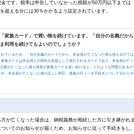
金です。税率は申告していなかった税額が50万円以下までは
0万円を超える分には30％かかるよう設定されています。
「家族カード」で買い物を続けています。「自分の名義だから
ま利用を続けてもよいのでしょうか？
されているため、「自分名義のカードだから、本会員が亡くなった後も使えるのでは
、家族カードは本会員との契約を前提として発行されるカードであり、本会員が亡く
、父親が亡くなった後も母親が家族カードを使い続けると、どのような問題があるの
みや、本会員が亡くなった後の正しい対応、遺族が行うべき手続きについて分かりや
る方が亡くなった場合は、納税義務が相続した方に引き継がれ
についてのお知らせが届くため、お知らせに従って手続きをし