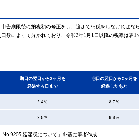
り申告期限後に納税額の修正をし、追加で納税をしなければな
日数によって分かれており、令和3年1月1日以降の税率は表1
期日の翌日から2ヶ月を
期日の翌日から2ヶ月を
経過する日まで
経過したあと
2.4％
8.7％
2.5％
8.8％
o.9205 延滞税について」を基に筆者作成