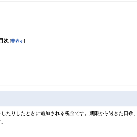
事を、日々の暮らしにどのような影響を与えるかという視点で、お金の知識がない方でも理
取得者を中心に「お金や暮らし」に関する書籍・雑誌の編集経験者で構成され、企
線のコンテンツを追求しています。
, 防災士
ンナー、弁護士、税理士、宅地建物取引士、相続診断士、住宅ローンアドバイザー、DCプラ
し、全国各所に居住。早期退職後は、新たな知識習得に貪欲に努めるとともに、自
スト、キャリアコンサルタントなど150名以上の有資格者を執筆者・監修者として
目次
、資産運用」などの実体験をベースとして、個別相談、セミナー講師など精力的に
[
非表示
]
ンなどの話をわかりやすく発信している点です。
マンション居住者への支援を実施。妻と長女と犬１匹。
た執筆者・監修者による執筆体制を築くことで、内容のわかりやすさはもちろんの
ています。
のコンシェルジュを目指します。
告したりしたときに追加される税金です。期限から過ぎた日数
す。