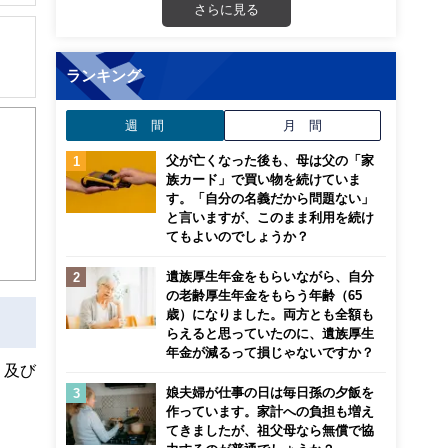
解でき
さらに見る
画立
ランキング
ンナ
らが
週 間
月 間
迎
活
父が亡くなった後も、母は父の「家
こ
族カード」で買い物を続けていま
す。「自分の名義だから問題ない」
と言いますが、このまま利用を続け
てもよいのでしょうか？
遺族厚生年金をもらいながら、自分
の老齢厚生年金をもらう年齢（65
歳）になりました。両方とも全額も
らえると思っていたのに、遺族厚生
年金が減るって損じゃないですか？
、及び
娘夫婦が仕事の日は毎日孫の夕飯を
作っています。家計への負担も増え
てきましたが、祖父母なら無償で協