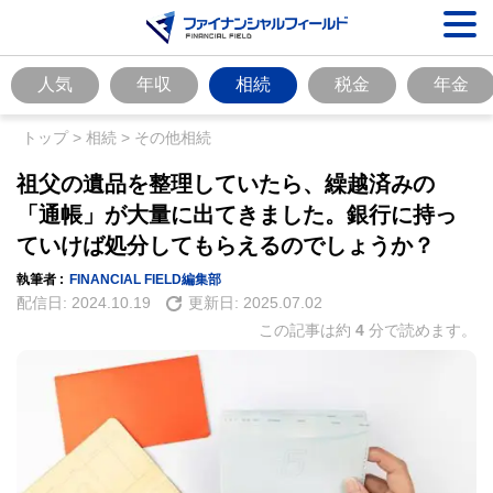
人気
年収
相続
税金
年金
トップ
>
相続
>
その他相続
祖父の遺品を整理していたら、繰越済みの
「通帳」が大量に出てきました。銀行に持っ
ていけば処分してもらえるのでしょうか？
執筆者 :
FINANCIAL FIELD編集部
配信日:
2024.10.19
更新日:
2025.07.02
この記事は約
4
分で読めます。