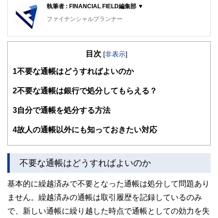
執筆者 : FINANCIAL FIELD編集部 ▼
ファイナンシャルプランナー
FinancialField編集部は、金融、経済に関する記事を、日々
の暮らしにどのような影響を与えるかという視点で、お金の
目次
知識がない方でも理解できるようわかりやすく発信していま
[
非表示
]
す。
1
不要な通帳はどうすればよいのか
編集部のメンバーは、ファイナンシャルプランナーの資格取
得者を中心に「お金や暮らし」に関する書籍・雑誌の編集経
2
不要な通帳は銀行で処分してもらえる？
験者で構成され、企画立案から記事掲載まですべての工程に
関わることで、読者目線のコンテンツを追求しています。
3
自分で通帳を処分する方法
FinancialFieldの特徴は、ファイナンシャルプランナー、弁
4
故人の通帳以外にも知っておきたい対応
護士、税理士、宅地建物取引士、相続診断士、住宅ローンア
ドバイザー、DCプランナー、公認会計士、社会保険労務
士、行政書士、投資アナリスト、キャリアコンサルタントな
ど150名以上の有資格者を執筆者・監修者として迎え、むず
不要な通帳はどうすればよいのか
かしく感じられる年金や税金、相続、保険、ローンなどの話
をわかりやすく発信している点です。
基本的に繰越済みで不要となった通帳は処分して問題あり
このように編集経験豊富なメンバーと金融や経済に精通した
ません。繰越済みの通帳は取引履歴を記録しているのみ
執筆者・監修者による執筆体制を築くことで、内容のわかり
やすさはもちろんのこと、読み応えのあるコンテンツと確か
で、新しい通帳に繰り越した時点で通帳としての効力を失
な情報発信を実現しています。