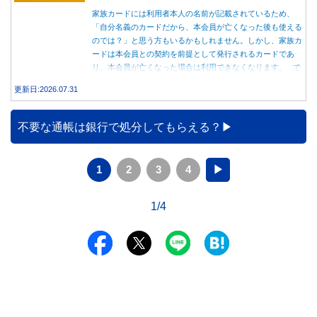
家族カードには利用者本人の名前が記載されているため、
「自分名義のカードだから、本会員が亡くなった後も使える
のでは？」と思う方もいるかもしれません。しかし、家族カ
ードは本会員との契約を前提として発行されるカードであ
り、本会員が亡くなった場合は利用できなくなります。 で
は、父親が亡くなった後も母親が家族カードを使い続ける
更新日:2026.07.31
と、どのような問題があるのでしょうか。本記事では、家族
カードの仕組みや、本会員が亡くなった後の正しい対応、遺
族が行うべき手続きについて分かりやすく解説します。
不要な通帳は銀行で処分してもらえる？
1
2
3
4
▶
1/4