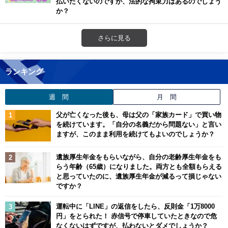
払いたくないのですが、法的な拘束力はあるのでしょう
か？
さらに見る
ランキング
週 間
月 間
父が亡くなった後も、母は父の「家族カード」で買い物
を続けています。「自分の名義だから問題ない」と言い
ますが、このまま利用を続けてもよいのでしょうか？
遺族厚生年金をもらいながら、自分の老齢厚生年金をも
らう年齢（65歳）になりました。両方とも全額もらえる
と思っていたのに、遺族厚生年金が減るって損じゃない
ですか？
運転中に「LINE」の返信をしたら、反則金「1万8000
円」をとられた！ 赤信号で停車していたときなので危
なくないはずですが、払わないとダメでしょうか？