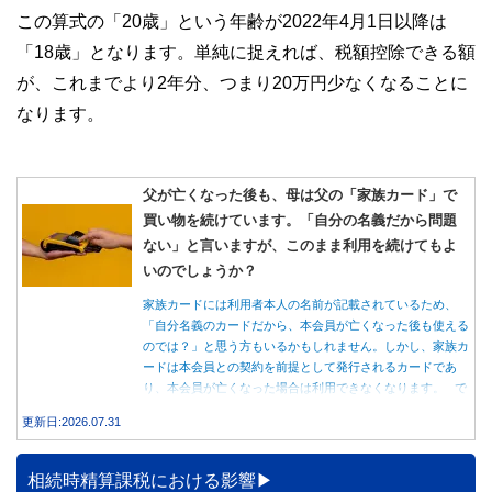
この算式の「20歳」という年齢が2022年4月1日以降は
「18歳」となります。単純に捉えれば、税額控除できる額
が、これまでより2年分、つまり20万円少なくなることに
なります。
父が亡くなった後も、母は父の「家族カード」で
買い物を続けています。「自分の名義だから問題
ない」と言いますが、このまま利用を続けてもよ
いのでしょうか？
家族カードには利用者本人の名前が記載されているため、
「自分名義のカードだから、本会員が亡くなった後も使える
のでは？」と思う方もいるかもしれません。しかし、家族カ
ードは本会員との契約を前提として発行されるカードであ
り、本会員が亡くなった場合は利用できなくなります。 で
は、父親が亡くなった後も母親が家族カードを使い続ける
更新日:2026.07.31
と、どのような問題があるのでしょうか。本記事では、家族
カードの仕組みや、本会員が亡くなった後の正しい対応、遺
族が行うべき手続きについて分かりやすく解説します。
相続時精算課税における影響