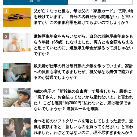
週 間
月 間
父が亡くなった後も、母は父の「家族カード」で買い物
を続けています。「自分の名義だから問題ない」と言い
ますが、このまま利用を続けてもよいのでしょうか？
遺族厚生年金をもらいながら、自分の老齢厚生年金をも
らう年齢（65歳）になりました。両方とも全額もらえる
と思っていたのに、遺族厚生年金が減るって損じゃない
ですか？
娘夫婦が仕事の日は毎日孫の夕飯を作っています。家計
への負担も増えてきましたが、祖父母なら無償で協力す
るのが普通でしょうか？
4歳の息子と「新幹線の自由席」で帰省したら、乗客に
「息子さん、お金払ってないから座れないよ」と言われ
た！ こども運賃“約7000円”払わないと、席は確保でき
ないでしょうか？ 運賃ルールを確認
食べる前のソフトクリームを落としてしまった息子。交
換を依頼すると「新しいものを買ってください」と言わ
れました。わざとではないのに、理不尽すぎませんか？