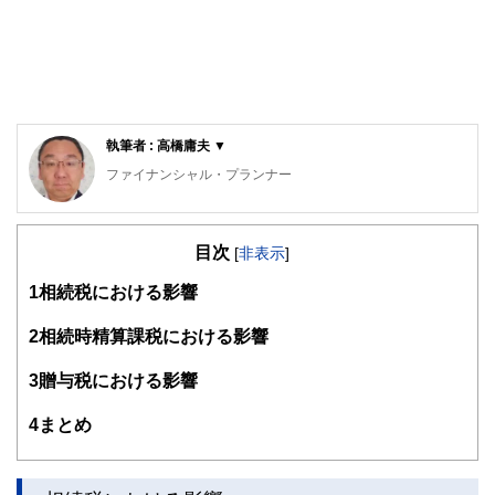
執筆者 : 高橋庸夫 ▼
ファイナンシャル・プランナー
住宅ローンアドバイザー ,宅地建物取引士, マンション管理
士, 防災士
目次
サラリーマン生活２４年、その間１０回以上の転勤を経験
[
非表示
]
し、全国各所に居住。早期退職後は、新たな知識習得に貪欲
1
相続税における影響
に努めるとともに、自らが経験した「サラリーマンの退職、
住宅ローン、子育て教育、資産運用」などの実体験をベース
として、個別相談、セミナー講師など精力的に活動。また、
2
相続時精算課税における影響
マンション管理士として管理組合運営や役員やマンション居
住者への支援を実施。妻と長女と犬１匹。
3
贈与税における影響
4
まとめ