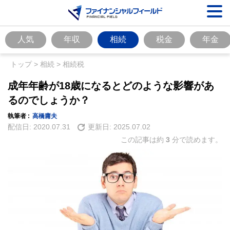
人気
年収
相続
税金
年金
トップ
>
相続
>
相続税
成年年齢が18歳になるとどのような影響があ
るのでしょうか？
執筆者 :
高橋庸夫
配信日:
2020.07.31
更新日:
2025.07.02
この記事は約
3
分で読めます。