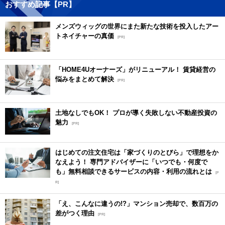
おすすめ記事【PR】
メンズウィッグの世界にまた新たな技術を投入したアー
トネイチャーの真価
[PR]
「HOME4Uオーナーズ」がリニューアル！ 賃貸経営の
悩みをまとめて解決
[PR]
土地なしでもOK！ プロが導く失敗しない不動産投資の
魅力
[PR]
はじめての注文住宅は「家づくりのとびら」で理想をか
なえよう！ 専門アドバイザーに「いつでも・何度で
も」無料相談できるサービスの内容・利用の流れとは
[P
R]
「え、こんなに違うの!?」マンション売却で、数百万の
差がつく理由
[PR]