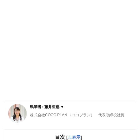
執筆者 : 藤井亜也 ▼
株式会社COCO PLAN （ココプラン） 代表取締役社長
教育カウンセラー、派遣コーディネーター、秘書等、様々な
職種を経験した後、マネーセンスを磨きたいと思い、ファイ
目次
ナンシャルプランナーの資格を取得。
[
非表示
]