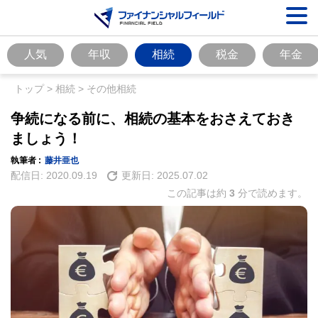
人気
年収
相続
税金
年金
トップ
>
相続
>
その他相続
争続になる前に、相続の基本をおさえておき
ましょう！
執筆者 :
藤井亜也
配信日:
2020.09.19
更新日:
2025.07.02
この記事は約
3
分で読めます。