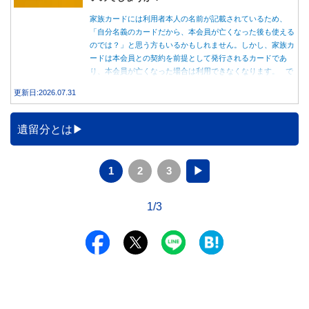
家族カードには利用者本人の名前が記載されているため、
「自分名義のカードだから、本会員が亡くなった後も使える
のでは？」と思う方もいるかもしれません。しかし、家族カ
ードは本会員との契約を前提として発行されるカードであ
り、本会員が亡くなった場合は利用できなくなります。 で
は、父親が亡くなった後も母親が家族カードを使い続ける
更新日:2026.07.31
と、どのような問題があるのでしょうか。本記事では、家族
カードの仕組みや、本会員が亡くなった後の正しい対応、遺
族が行うべき手続きについて分かりやすく解説します。
遺留分とは
1
2
3
▶
1/3