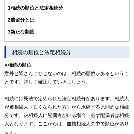
「お金の不安を解決するサポートがしたい」、「夢の実現を
1
相続の順位と法定相続分
応援したい」という想いからCOCO PLANを設立。
独立系FPとして個別相談、マネーセミナー、執筆業など幅
広く活動中。
2
遺留分とは
＜保有資格＞
3
新たな制度
2級ファイナンシャル・プランニング技能士、ファイナンシ
ャルプランナー（AFP） 、住宅ローンアドバイザー、プライ
ベートバンカー、相続診断士、日本心理学会認定心理士、生
理人類学士、秘書技能検定、日商簿記検定、（産業カウンセ
相続の順位と法定相続分
ラー、心理相談員）
●相続の順位
＜著書＞
「今からはじめる 理想のセカンドライフを叶えるお金の作
意外と皆さんご存じないのは、相続の順位があるというこ
り方 (女性FPが作ったやさしい教科書)」※2019年1月15日
とです。詳しく確認していきましょう。
発売予定
相続には民法で定められた法定相続分があります。相続人
が被相続人（亡くなられた方）から承継する原則的な相続
分です。被相続人に配偶者がいる場合、必ず配偶者は相続
人となります。ここからは、血族相続人の中で順位があり
ます。