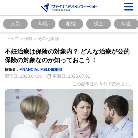
人気
年収
相続
税金
年金
トップ
>
保険
>
その他保険
不妊治療は保険の対象内？ どんな治療が公的
保険の対象なのか知っておこう！
執筆者 :
FINANCIAL FIELD編集部
配信日:
2023.04.06
更新日:
2025.07.01
この記事は約
3
分で読めます。