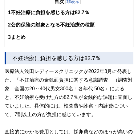
目次
知識がない方でも理解できるようわかりやすく発信していま
[
非表示
]
す。
1
不妊治療に負担を感じる方は82.7％
編集部のメンバーは、ファイナンシャルプランナーの資格取
得者を中心に「お金や暮らし」に関する書籍・雑誌の編集経
2
公的保険の対象となる不妊治療の種類
験者で構成され、企画立案から記事掲載まですべての工程に
関わることで、読者目線のコンテンツを追求しています。
3
まとめ
FinancialFieldの特徴は、ファイナンシャルプランナー、弁
護士、税理士、宅地建物取引士、相続診断士、住宅ローンア
ドバイザー、DCプランナー、公認会計士、社会保険労務
不妊治療に負担を感じる方は82.7％
士、行政書士、投資アナリスト、キャリアコンサルタントな
ど150名以上の有資格者を執筆者・監修者として迎え、むず
医療法人浅田レディースクリニックが2022年3月に発表し
かしく感じられる年金や税金、相続、保険、ローンなどの話
をわかりやすく発信している点です。
た、「不妊治療の金銭面負担に関する意識調査」（調査対
象：全国の20～40代男女300名：各年代 50名）による
このように編集経験豊富なメンバーと金融や経済に精通した
執筆者・監修者による執筆体制を築くことで、内容のわかり
と、不妊治療を受けた方の82.7％が金銭的な課題に直面し
やすさはもちろんのこと、読み応えのあるコンテンツと確か
な情報発信を実現しています。
ていました。具体的には、検査費や診察・内診費につい
て、7割以上の方が負担に感じています。
私たちは、快適でより良い生活のアイデアを提供するお金の
コンシェルジュを目指します。
直接的にかかる費用としては、採卵費などのほうが高いの