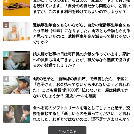
父が亡くなった後も、母は父の「家族カード」で買い物
を続けています。「自分の名義だから問題ない」と言い
ますが、このまま利用を続けてもよいのでしょうか？
遺族厚生年金をもらいながら、自分の老齢厚生年金をも
らう年齢（65歳）になりました。両方とも全額もらえる
と思っていたのに、遺族厚生年金が減るって損じゃない
ですか？
娘夫婦が仕事の日は毎日孫の夕飯を作っています。家計
への負担も増えてきましたが、祖父母なら無償で協力す
るのが普通でしょうか？
4歳の息子と「新幹線の自由席」で帰省したら、乗客に
「息子さん、お金払ってないから座れないよ」と言われ
た！ こども運賃“約7000円”払わないと、席は確保でき
ないでしょうか？ 運賃ルールを確認
食べる前のソフトクリームを落としてしまった息子。交
換を依頼すると「新しいものを買ってください」と言わ
れました。わざとではないのに、理不尽すぎませんか？
さらに見る