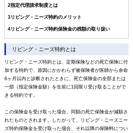
また、保険や介護のお金に詳しいファイナンシャル・プラン
2
指定代理請求制度とは
ナーとしてテレビや新聞、雑誌の取材にも多数協力してい
る。共著に「これで安心！入院・介護のお金」（技術評論
3
リビング・ニーズ特約のメリット
社）がある。
http://fp-trc.com/
4
リビング・ニーズ特約保険金の残額の取り扱い
リビング・ニーズ特約とは
リビング・ニーズ特約とは、定期保険などの死亡保険に付
加する特約で、原因にかかわらず被保険者が医師から余命
6ヶ月以内と診断されたときに、死亡保険金の全部または
一部（指定保険金額）を生前に1回限り受け取ることがで
きる特約です。
この保険金を受け取った場合、同額の死亡保険金が減額さ
れたものとされます。したがって、リビング・ニーズニー
ズ特約保険金を受け取った場合、それ以降の保険料につい