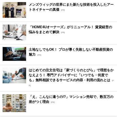
メンズウィッグの世界にまた新たな技術を投入したアー
トネイチャーの真価
[PR]
「HOME4Uオーナーズ」がリニューアル！ 賃貸経営の
悩みをまとめて解決
[PR]
土地なしでもOK！ プロが導く失敗しない不動産投資の
魅力
[PR]
はじめての注文住宅は「家づくりのとびら」で理想をか
なえよう！ 専門アドバイザーに「いつでも・何度で
も」無料相談できるサービスの内容・利用の流れとは
[P
R]
「え、こんなに違うの!?」マンション売却で、数百万の
差がつく理由
[PR]