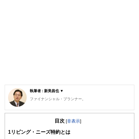
執筆者 : 新美昌也 ▼
ファイナンシャル・プランナー。
ライフプラン・キャッシュフロー分析に基づいた家計相談を
得意とする。法人営業をしていた経験から経営者からの相談
目次
が多い。教育資金、住宅購入、年金、資産運用、保険、離婚
[
非表示
]
のお金などをテーマとしたセミナーや個別相談も多数実施し
1
リビング・ニーズ特約とは
ている。教育資金をテーマにした講演は延べ800校以上の高
校で実施。