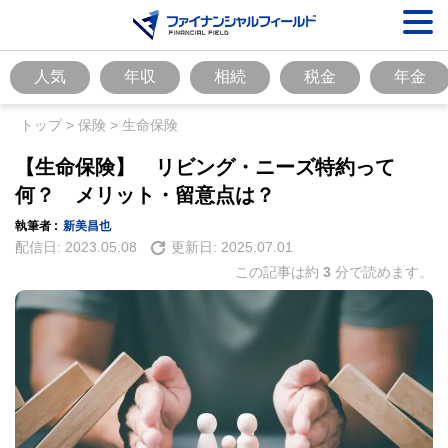
人気
年収
相続
税金
年金
トップ
>
保険
>
生命保険
【生命保険】 リビング・ニーズ特約って
何？ メリット・留意点は？
執筆者 :
新美昌也
配信日:
2023.05.08
更新日:
2025.07.01
この記事は約
3
分で読めます。