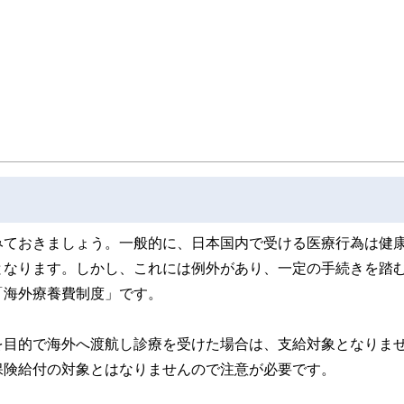
取得者を中心に「お金や暮らし」に関する書籍・雑誌の編集経験者で構成され、企
線のコンテンツを追求しています。
ンナー、弁護士、税理士、宅地建物取引士、相続診断士、住宅ローンアドバイザー、DCプラ
スト、キャリアコンサルタントなど150名以上の有資格者を執筆者・監修者として
ンなどの話をわかりやすく発信している点です。
た執筆者・監修者による執筆体制を築くことで、内容のわかりやすさはもちろんの
ています。
のコンシェルジュを目指します。
みておきましょう。一般的に、日本国内で受ける医療行為は健
となります。しかし、これには例外があり、一定の手続きを踏
「海外療養費制度」です。
を目的で海外へ渡航し診療を受けた場合は、支給対象となりま
保険給付の対象とはなりませんので注意が必要です。