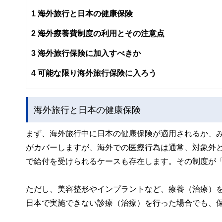
編集部のメンバーは、ファイナンシャルプランナーの資格
案から記事掲載まですべての工程に関わることで、読者目
1
海外旅行と日本の健康保険
FinancialFieldの特徴は、ファイナンシャルプラ
2
海外療養費制度の利用とその注意点
ー、公認会計士、社会保険労務士、行政書士、投資アナリ
え、むずかしく感じられる年金や税金、相続、保険、ロー
3
海外旅行保険に加入すべきか
このように編集経験豊富なメンバーと金融や経済に精通し
4
可能な限り海外旅行保険に入ろう
と、読み応えのあるコンテンツと確かな情報発信を実現し
私たちは、快適でより良い生活のアイデアを提供するお金
海外旅行と日本の健康保険
まず、海外旅行中に日本の健康保険が適用されるか、
がカバーしますが、海外での医療行為は通常、対象外
で給付を受けられるケースも存在します。その制度が
ただし、美容整形やインプラントなど、療養（治療）
日本で実施できない診療（治療）を行った場合でも、