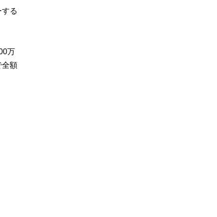
ーする
0万
で全額