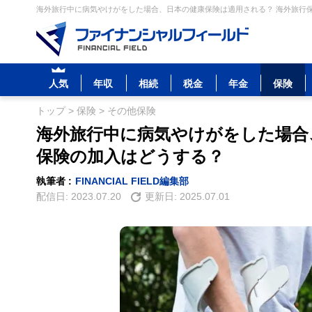
海外旅行中に病気やけがをした場合、日本の健康保険は適用される？ 海外旅行保
人気
年収
相続
税金
年金
保険
トップ
>
保険
>
その他保険
海外旅行中に病気やけがをした場合
保険の加入はどうする？
執筆者 :
FINANCIAL FIELD編集部
配信日:
2023.07.20
更新日:
2025.07.01