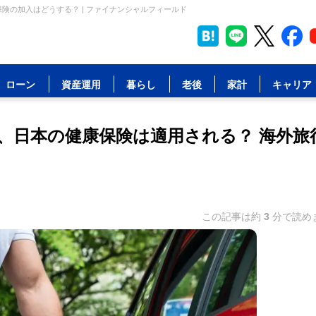
険の加入はどうする？ | ファイナンシャルフィールド
ローン
資産運用
暮らし
老後
家計
キャリア
、日本の健康保険は適用される？ 海外旅
この記事は約
3
分で読め