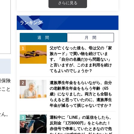
画立
さらに見る
ンナ
ランキング
迎
週 間
月 間
こ
父が亡くなった後も、母は父の「家
族カード」で買い物を続けていま
す。「自分の名義だから問題ない」
と言いますが、このまま利用を続け
てもよいのでしょうか？
康保険
遺族厚生年金をもらいながら、自分
の老齢厚生年金をもらう年齢（65
むこと
歳）になりました。両方とも全額も
らえると思っていたのに、遺族厚生
年金が減るって損じゃないですか？
せん。
運転中に「LINE」の返信をしたら、
反則金「1万8000円」をとられた！
赤信号で停車していたときなので危