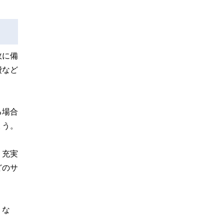
故に備
費など
る場合
ょう。
。充実
どのサ
。な