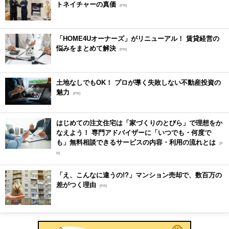
トネイチャーの真価
[PR]
「HOME4Uオーナーズ」がリニューアル！ 賃貸経営の
悩みをまとめて解決
[PR]
土地なしでもOK！ プロが導く失敗しない不動産投資の
魅力
[PR]
はじめての注文住宅は「家づくりのとびら」で理想をか
なえよう！ 専門アドバイザーに「いつでも・何度で
も」無料相談できるサービスの内容・利用の流れとは
[P
R]
「え、こんなに違うの!?」マンション売却で、数百万の
差がつく理由
[PR]