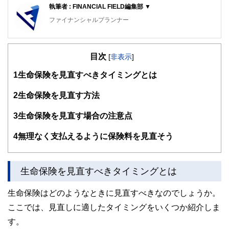
執筆者 : FINANCIAL FIELD編集部 ▼
ファイナンシャルプランナー
FinancialField編集部は、金融、経済に関する記事を、日々
の暮らしにどのような影響を与えるかという視点で、お金の
目次
知識がない方でも理解できるようわかりやすく発信していま
[
非表示
]
す。
1
生命保険を見直すべきタイミングとは
編集部のメンバーは、ファイナンシャルプランナーの資格取
得者を中心に「お金や暮らし」に関する書籍・雑誌の編集経
2
生命保険を見直す方法
験者で構成され、企画立案から記事掲載まですべての工程に
関わることで、読者目線のコンテンツを追求しています。
3
生命保険を見直す場合の注意点
FinancialFieldの特徴は、ファイナンシャルプランナー、弁
4
無理なく支払えるように保険料を見直そう
護士、税理士、宅地建物取引士、相続診断士、住宅ローンア
ドバイザー、DCプランナー、公認会計士、社会保険労務
士、行政書士、投資アナリスト、キャリアコンサルタントな
ど150名以上の有資格者を執筆者・監修者として迎え、むず
生命保険を見直すべきタイミングとは
かしく感じられる年金や税金、相続、保険、ローンなどの話
をわかりやすく発信している点です。
生命保険はどのようなときに見直すべきなのでしょうか。
このように編集経験豊富なメンバーと金融や経済に精通した
ここでは、見直しに適したタイミングをいくつか紹介しま
執筆者・監修者による執筆体制を築くことで、内容のわかり
やすさはもちろんのこと、読み応えのあるコンテンツと確か
す。
な情報発信を実現しています。