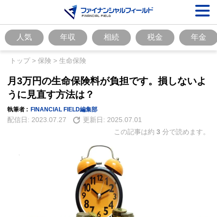
人気
年収
相続
税金
年金
トップ
>
保険
>
生命保険
月3万円の生命保険料が負担です。損しないよ
うに見直す方法は？
執筆者 :
FINANCIAL FIELD編集部
配信日:
2023.07.27
更新日:
2025.07.01
この記事は約
3
分で読めます。