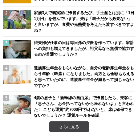
家族3人で義実家に帰省するたび、手土産とは別に「1日
1万円」を包んでいます。夫は「親子だから必要ない」
と言いますが、食費や光熱費を考えたら渡すべきですよ
ね？
娘夫婦が仕事の日は毎日孫の夕飯を作っています。家計
への負担も増えてきましたが、祖父母なら無償で協力す
るのが普通でしょうか？
遺族厚生年金をもらいながら、自分の老齢厚生年金をも
らう年齢（65歳）になりました。両方とも全額もらえる
と思っていたのに、遺族厚生年金が減るって損じゃない
ですか？
4歳の息子と「新幹線の自由席」で帰省したら、乗客に
「息子さん、お金払ってないから座れないよ」と言われ
た！ こども運賃“約7000円”払わないと、席は確保でき
ないでしょうか？ 運賃ルールを確認
さらに見る