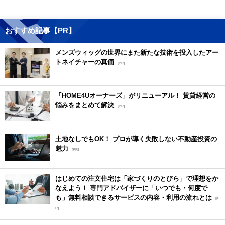
おすすめ記事【PR】
メンズウィッグの世界にまた新たな技術を投入したアー
トネイチャーの真価
[PR]
「HOME4Uオーナーズ」がリニューアル！ 賃貸経営の
悩みをまとめて解決
[PR]
土地なしでもOK！ プロが導く失敗しない不動産投資の
魅力
[PR]
はじめての注文住宅は「家づくりのとびら」で理想をか
なえよう！ 専門アドバイザーに「いつでも・何度で
も」無料相談できるサービスの内容・利用の流れとは
[P
R]