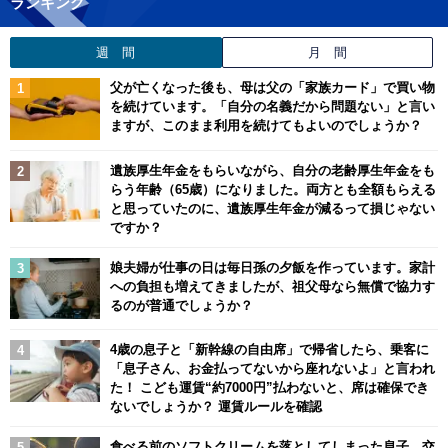
ランキング
週 間
月 間
父が亡くなった後も、母は父の「家族カード」で買い物
を続けています。「自分の名義だから問題ない」と言い
ますが、このまま利用を続けてもよいのでしょうか？
遺族厚生年金をもらいながら、自分の老齢厚生年金をも
らう年齢（65歳）になりました。両方とも全額もらえる
と思っていたのに、遺族厚生年金が減るって損じゃない
ですか？
娘夫婦が仕事の日は毎日孫の夕飯を作っています。家計
への負担も増えてきましたが、祖父母なら無償で協力す
るのが普通でしょうか？
4歳の息子と「新幹線の自由席」で帰省したら、乗客に
「息子さん、お金払ってないから座れないよ」と言われ
た！ こども運賃“約7000円”払わないと、席は確保でき
ないでしょうか？ 運賃ルールを確認
食べる前のソフトクリームを落としてしまった息子。交