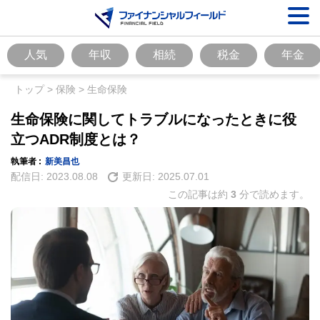
人気
年収
相続
税金
年金
トップ
>
保険
>
生命保険
生命保険に関してトラブルになったときに役
立つADR制度とは？
執筆者 :
新美昌也
配信日:
2023.08.08
更新日:
2025.07.01
この記事は約
3
分で読めます。