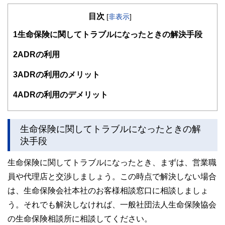
得意とする。法人営業をしていた経験から経営者からの相談
目次
が多い。教育資金、住宅購入、年金、資産運用、保険、離婚
[
非表示
]
のお金などをテーマとしたセミナーや個別相談も多数実施し
1
生命保険に関してトラブルになったときの解決手段
ている。教育資金をテーマにした講演は延べ800校以上の高
校で実施。
また、保険や介護のお金に詳しいファイナンシャル・プラン
2
ADRの利用
ナーとしてテレビや新聞、雑誌の取材にも多数協力してい
る。共著に「これで安心！入院・介護のお金」（技術評論
3
ADRの利用のメリット
社）がある。
http://fp-trc.com/
4
ADRの利用のデメリット
生命保険に関してトラブルになったときの解
決手段
生命保険に関してトラブルになったとき、まずは、営業職
員や代理店と交渉しましょう。この時点で解決しない場合
は、生命保険会社本社のお客様相談窓口に相談しましょ
う。それでも解決しなければ、一般社団法人生命保険協会
の生命保険相談所に相談してください。