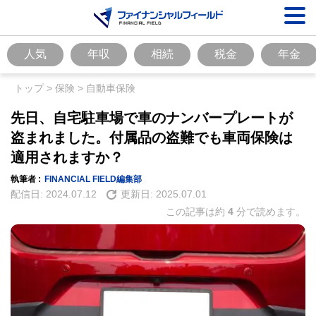
人気
年収
相続
税金
年金
トップ
>
保険
>
自動車保険
先日、自宅駐車場で車のナンバープレートが
盗まれました。付属品の盗難でも車両保険は
適用されますか？
執筆者 :
FINANCIAL FIELD編集部
配信日:
2024.07.12
更新日:
2025.07.01
この記事は約
4
分で読めます。