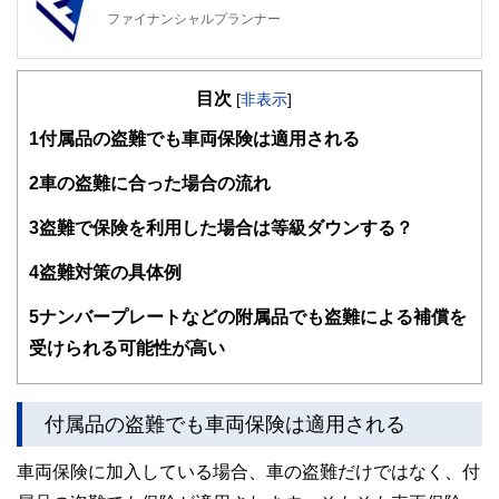
ファイナンシャルプランナー
FinancialField編集部は、金融、経済に関する記事を、日々
の暮らしにどのような影響を与えるかという視点で、お金の
目次
知識がない方でも理解できるようわかりやすく発信していま
[
非表示
]
す。
1
付属品の盗難でも車両保険は適用される
編集部のメンバーは、ファイナンシャルプランナーの資格取
得者を中心に「お金や暮らし」に関する書籍・雑誌の編集経
2
車の盗難に合った場合の流れ
験者で構成され、企画立案から記事掲載まですべての工程に
関わることで、読者目線のコンテンツを追求しています。
3
盗難で保険を利用した場合は等級ダウンする？
FinancialFieldの特徴は、ファイナンシャルプランナー、弁
4
盗難対策の具体例
護士、税理士、宅地建物取引士、相続診断士、住宅ローンア
ドバイザー、DCプランナー、公認会計士、社会保険労務
士、行政書士、投資アナリスト、キャリアコンサルタントな
5
ナンバープレートなどの附属品でも盗難による補償を
ど150名以上の有資格者を執筆者・監修者として迎え、むず
受けられる可能性が高い
かしく感じられる年金や税金、相続、保険、ローンなどの話
をわかりやすく発信している点です。
このように編集経験豊富なメンバーと金融や経済に精通した
付属品の盗難でも車両保険は適用される
執筆者・監修者による執筆体制を築くことで、内容のわかり
やすさはもちろんのこと、読み応えのあるコンテンツと確か
車両保険に加入している場合、車の盗難だけではなく、付
な情報発信を実現しています。