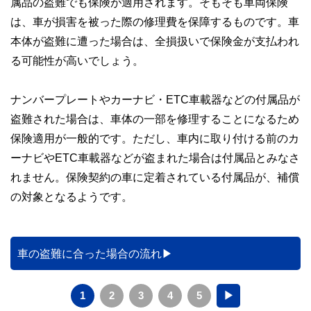
属品の盗難でも保険が適用されます。そもそも車両保険
私たちは、快適でより良い生活のアイデアを提供するお金の
コンシェルジュを目指します。
は、車が損害を被った際の修理費を保障するものです。車
本体が盗難に遭った場合は、全損扱いで保険金が支払われ
る可能性が高いでしょう。
ナンバープレートやカーナビ・ETC車載器などの付属品が
盗難された場合は、車体の一部を修理することになるため
保険適用が一般的です。ただし、車内に取り付ける前のカ
ーナビやETC車載器などが盗まれた場合は付属品とみなさ
れません。保険契約の車に定着されている付属品が、補償
の対象となるようです。
車の盗難に合った場合の流れ
1
2
3
4
5
▶