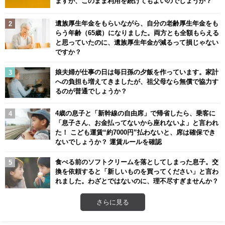
ますが、このまま利用を続けてもよいのでしょうか？
遺族厚生年金をもらいながら、自分の老齢厚生年金をも
らう年齢（65歳）になりました。両方とも全額もらえる
と思っていたのに、遺族厚生年金が減るって損じゃない
ですか？
娘夫婦が仕事の日は毎日孫の夕飯を作っています。家計
への負担も増えてきましたが、祖父母なら無償で協力す
るのが普通でしょうか？
4歳の息子と「新幹線の自由席」で帰省したら、乗客に
「息子さん、お金払ってないから座れないよ」と言われ
た！ こども運賃“約7000円”払わないと、席は確保でき
ないでしょうか？ 運賃ルールを確認
食べる前のソフトクリームを落としてしまった息子。交
換を依頼すると「新しいものを買ってください」と言わ
れました。わざとではないのに、理不尽すぎませんか？
さらに見る