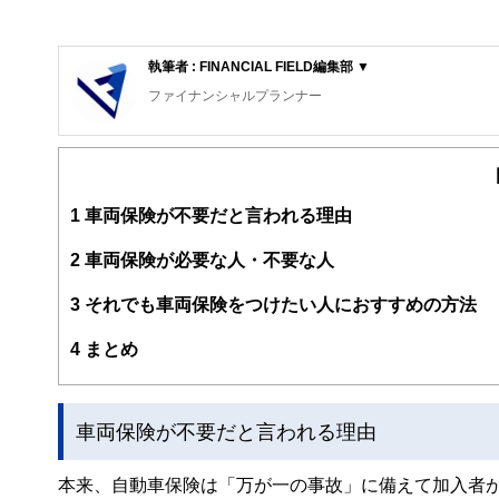
執筆者 : FINANCIAL FIELD編集部 ▼
ファイナンシャルプランナー
FinancialField編集部は、金融、経済に関する記
るようわかりやすく発信しています。
編集部のメンバーは、ファイナンシャルプランナーの資格
案から記事掲載まですべての工程に関わることで、読者目
1
車両保険が不要だと言われる理由
FinancialFieldの特徴は、ファイナンシャルプラ
2
車両保険が必要な人・不要な人
ー、公認会計士、社会保険労務士、行政書士、投資アナリ
え、むずかしく感じられる年金や税金、相続、保険、ロー
3
それでも車両保険をつけたい人におすすめの方法
このように編集経験豊富なメンバーと金融や経済に精通し
4
まとめ
と、読み応えのあるコンテンツと確かな情報発信を実現し
私たちは、快適でより良い生活のアイデアを提供するお金
車両保険が不要だと言われる理由
本来、自動車保険は「万が一の事故」に備えて加入者