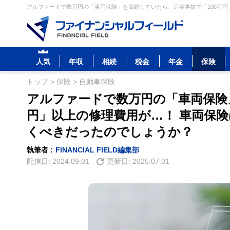
アルファードで数万円の「車両保険」を節約していたら、追突事故で「100万円」
人気
年収
相続
税金
年金
保険
トップ
>
保険
>
自動車保険
アルファードで数万円の「車両保険
円」以上の修理費用が…！ 車両保
くべきだったのでしょうか？
執筆者 :
FINANCIAL FIELD編集部
配信日:
2024.09.01
更新日:
2025.07.01