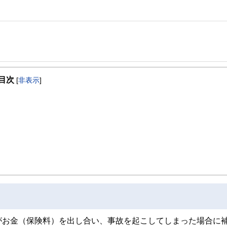
事を、日々の暮らしにどのような影響を与えるかという視点で、お金の知識がない方でも理
目次
[
非表示
]
取得者を中心に「お金や暮らし」に関する書籍・雑誌の編集経験者で構成され、企
線のコンテンツを追求しています。
ンナー、弁護士、税理士、宅地建物取引士、相続診断士、住宅ローンアドバイザー、DCプラ
スト、キャリアコンサルタントなど150名以上の有資格者を執筆者・監修者として
ンなどの話をわかりやすく発信している点です。
た執筆者・監修者による執筆体制を築くことで、内容のわかりやすさはもちろんの
ています。
のコンシェルジュを目指します。
がお金（保険料）を出し合い、事故を起こしてしまった場合に