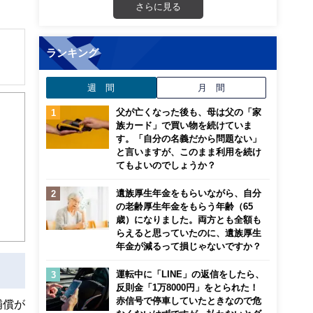
さらに見る
ランキング
解でき
週 間
月 間
父が亡くなった後も、母は父の「家
画立
族カード」で買い物を続けていま
す。「自分の名義だから問題ない」
と言いますが、このまま利用を続け
ンナ
てもよいのでしょうか？
迎
遺族厚生年金をもらいながら、自分
こ
の老齢厚生年金をもらう年齢（65
歳）になりました。両方とも全額も
らえると思っていたのに、遺族厚生
年金が減るって損じゃないですか？
運転中に「LINE」の返信をしたら、
反則金「1万8000円」をとられた！
赤信号で停車していたときなので危
補償が