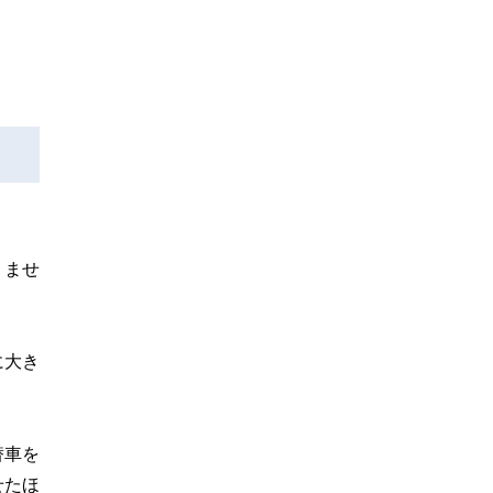
りませ
。
に大き
替車を
せたほ