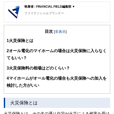
執筆者 : FINANCIAL FIELD編集部 ▼
ファイナンシャルプランナー
FinancialField編集部は、金融、経済に関する記事を、日々
の暮らしにどのような影響を与えるかという視点で、お金の
目次
知識がない方でも理解できるようわかりやすく発信していま
[
非表示
]
す。
1
火災保険とは
編集部のメンバーは、ファイナンシャルプランナーの資格取
得者を中心に「お金や暮らし」に関する書籍・雑誌の編集経
2
オール電化のマイホームの場合は火災保険に入らなく
験者で構成され、企画立案から記事掲載まですべての工程に
てもいい？
関わることで、読者目線のコンテンツを追求しています。
FinancialFieldの特徴は、ファイナンシャルプランナー、弁
3
火災保険料の相場はどのくらい？
護士、税理士、宅地建物取引士、相続診断士、住宅ローンア
ドバイザー、DCプランナー、公認会計士、社会保険労務
4
マイホームがオール電化の場合も火災保険への加入を
士、行政書士、投資アナリスト、キャリアコンサルタントな
検討した方がいい
ど150名以上の有資格者を執筆者・監修者として迎え、むず
かしく感じられる年金や税金、相続、保険、ローンなどの話
をわかりやすく発信している点です。
火災保険とは
このように編集経験豊富なメンバーと金融や経済に精通した
執筆者・監修者による執筆体制を築くことで、内容のわかり
やすさはもちろんのこと、読み応えのあるコンテンツと確か
火災保険とは、その名の通り自宅が火災による被害を受け