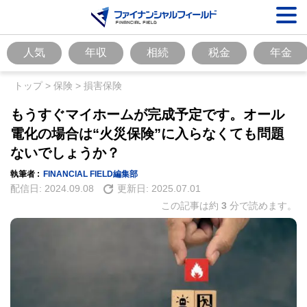
人気
年収
相続
税金
年金
トップ
>
保険
>
損害保険
もうすぐマイホームが完成予定です。オール
電化の場合は“火災保険”に入らなくても問題
ないでしょうか？
執筆者 :
FINANCIAL FIELD編集部
配信日:
2024.09.08
更新日:
2025.07.01
この記事は約
3
分で読めます。