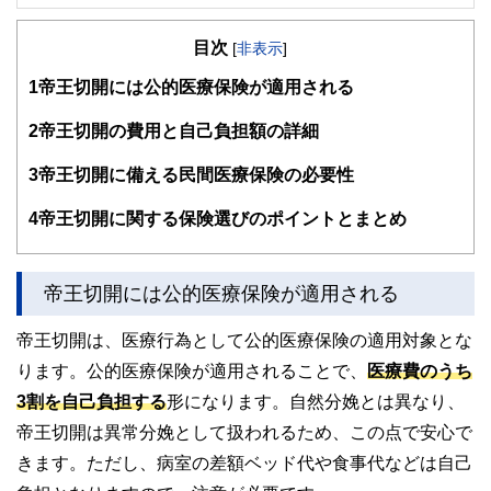
FinancialField編集部は、金融、経済に関する記事を、日々
の暮らしにどのような影響を与えるかという視点で、お金の
目次
知識がない方でも理解できるようわかりやすく発信していま
[
非表示
]
す。
1
帝王切開には公的医療保険が適用される
編集部のメンバーは、ファイナンシャルプランナーの資格取
得者を中心に「お金や暮らし」に関する書籍・雑誌の編集経
2
帝王切開の費用と自己負担額の詳細
験者で構成され、企画立案から記事掲載まですべての工程に
関わることで、読者目線のコンテンツを追求しています。
3
帝王切開に備える民間医療保険の必要性
FinancialFieldの特徴は、ファイナンシャルプランナー、弁
4
帝王切開に関する保険選びのポイントとまとめ
護士、税理士、宅地建物取引士、相続診断士、住宅ローンア
ドバイザー、DCプランナー、公認会計士、社会保険労務
士、行政書士、投資アナリスト、キャリアコンサルタントな
ど150名以上の有資格者を執筆者・監修者として迎え、むず
帝王切開には公的医療保険が適用される
かしく感じられる年金や税金、相続、保険、ローンなどの話
をわかりやすく発信している点です。
帝王切開は、医療行為として公的医療保険の適用対象とな
このように編集経験豊富なメンバーと金融や経済に精通した
ります。公的医療保険が適用されることで、
医療費のうち
執筆者・監修者による執筆体制を築くことで、内容のわかり
やすさはもちろんのこと、読み応えのあるコンテンツと確か
3割を自己負担する
形になります。自然分娩とは異なり、
な情報発信を実現しています。
帝王切開は異常分娩として扱われるため、この点で安心で
私たちは、快適でより良い生活のアイデアを提供するお金の
きます。ただし、病室の差額ベッド代や食事代などは自己
コンシェルジュを目指します。