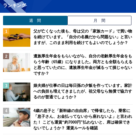
ランキング
週 間
月 間
父が亡くなった後も、母は父の「家族カード」で買い物
を続けています。「自分の名義だから問題ない」と言い
ますが、このまま利用を続けてもよいのでしょうか？
遺族厚生年金をもらいながら、自分の老齢厚生年金をも
らう年齢（65歳）になりました。両方とも全額もらえる
と思っていたのに、遺族厚生年金が減るって損じゃない
ですか？
娘夫婦が仕事の日は毎日孫の夕飯を作っています。家計
への負担も増えてきましたが、祖父母なら無償で協力す
るのが普通でしょうか？
4歳の息子と「新幹線の自由席」で帰省したら、乗客に
「息子さん、お金払ってないから座れないよ」と言われ
た！ こども運賃“約7000円”払わないと、席は確保でき
ないでしょうか？ 運賃ルールを確認