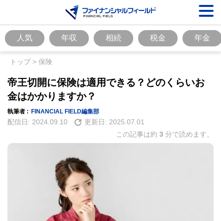
人気
年収
相続
税金
年金
トップ
>
保険
帝王切開に保険は適用できる？どのくらいお
金はかかりますか？
執筆者 :
FINANCIAL FIELD編集部
配信日:
2024.09.10
更新日:
2025.07.01
この記事は約
3
分で読めます。