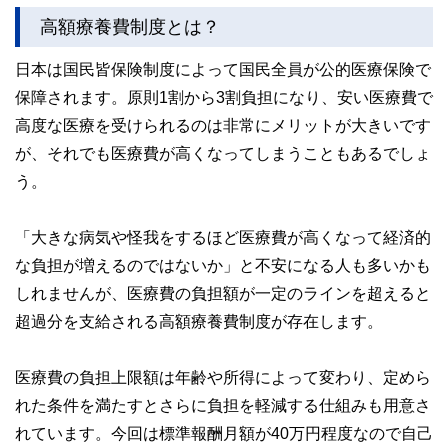
ど150名以上の有資格者を執筆者・監修者として迎え、むず
高額療養費制度とは？
かしく感じられる年金や税金、相続、保険、ローンなどの話
をわかりやすく発信している点です。
日本は国民皆保険制度によって国民全員が公的医療保険で
このように編集経験豊富なメンバーと金融や経済に精通した
保障されます。原則1割から3割負担になり、安い医療費で
執筆者・監修者による執筆体制を築くことで、内容のわかり
やすさはもちろんのこと、読み応えのあるコンテンツと確か
高度な医療を受けられるのは非常にメリットが大きいです
な情報発信を実現しています。
が、それでも医療費が高くなってしまうこともあるでしょ
私たちは、快適でより良い生活のアイデアを提供するお金の
う。
コンシェルジュを目指します。
「大きな病気や怪我をするほど医療費が高くなって経済的
な負担が増えるのではないか」と不安になる人も多いかも
しれませんが、医療費の負担額が一定のラインを超えると
超過分を支給される高額療養費制度が存在します。
医療費の負担上限額は年齢や所得によって変わり、定めら
れた条件を満たすとさらに負担を軽減する仕組みも用意さ
れています。今回は標準報酬月額が40万円程度なので自己