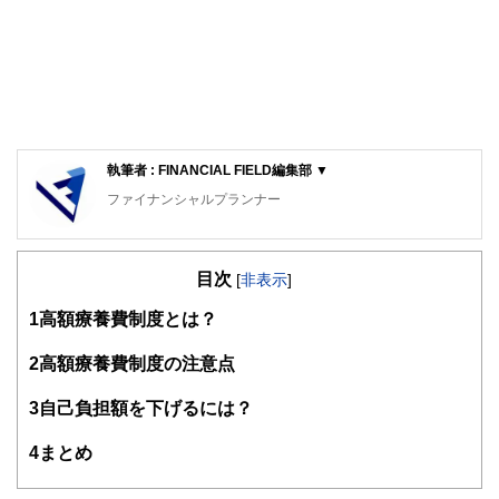
執筆者 : FINANCIAL FIELD編集部 ▼
ファイナンシャルプランナー
FinancialField編集部は、金融、経済に関する記事を、日々
の暮らしにどのような影響を与えるかという視点で、お金の
目次
知識がない方でも理解できるようわかりやすく発信していま
[
非表示
]
す。
1
高額療養費制度とは？
編集部のメンバーは、ファイナンシャルプランナーの資格取
得者を中心に「お金や暮らし」に関する書籍・雑誌の編集経
2
高額療養費制度の注意点
験者で構成され、企画立案から記事掲載まですべての工程に
関わることで、読者目線のコンテンツを追求しています。
3
自己負担額を下げるには？
FinancialFieldの特徴は、ファイナンシャルプランナー、弁
4
まとめ
護士、税理士、宅地建物取引士、相続診断士、住宅ローンア
ドバイザー、DCプランナー、公認会計士、社会保険労務
士、行政書士、投資アナリスト、キャリアコンサルタントな