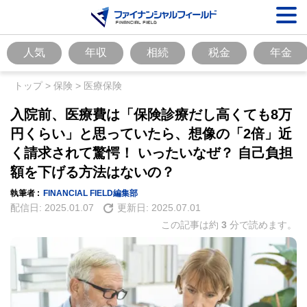
人気
年収
相続
税金
年金
トップ
>
保険
>
医療保険
入院前、医療費は「保険診療だし高くても8万
円くらい」と思っていたら、想像の「2倍」近
く請求されて驚愕！ いったいなぜ？ 自己負担
額を下げる方法はないの？
執筆者 :
FINANCIAL FIELD編集部
配信日:
2025.01.07
更新日:
2025.07.01
この記事は約
3
分で読めます。