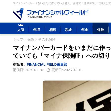
マイナンバーカードをいまだに作っていません。会社で「健康保険」に加入してい
人気
年収
相続
税金
年金
保険
トップ
>
保険
>
その他保険
マイナンバーカードをいまだに作っ
ていても「マイナ保険証」への切り
執筆者 :
FINANCIAL FIELD編集部
配信日:
2025.01.10
更新日:
2025.07.01