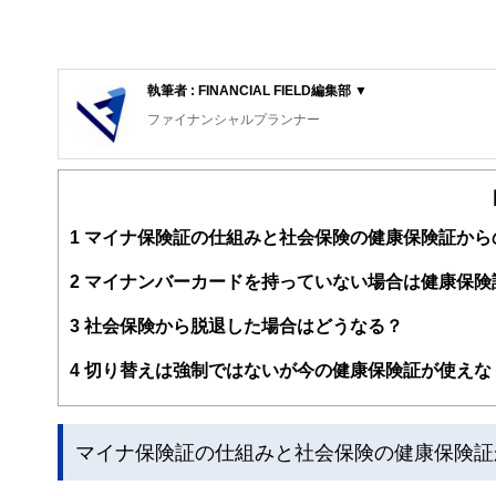
執筆者 : FINANCIAL FIELD編集部 ▼
ファイナンシャルプランナー
FinancialField編集部は、金融、経済に関する記
るようわかりやすく発信しています。
編集部のメンバーは、ファイナンシャルプランナーの資格
案から記事掲載まですべての工程に関わることで、読者目
1
マイナ保険証の仕組みと社会保険の健康保険証から
FinancialFieldの特徴は、ファイナンシャルプラ
2
マイナンバーカードを持っていない場合は健康保険
ー、公認会計士、社会保険労務士、行政書士、投資アナリ
え、むずかしく感じられる年金や税金、相続、保険、ロー
3
社会保険から脱退した場合はどうなる？
このように編集経験豊富なメンバーと金融や経済に精通し
4
切り替えは強制ではないが今の健康保険証が使えな
と、読み応えのあるコンテンツと確かな情報発信を実現し
私たちは、快適でより良い生活のアイデアを提供するお金
マイナ保険証の仕組みと社会保険の健康保険証