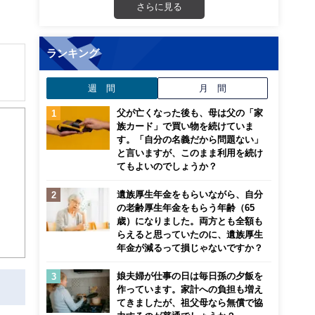
さらに見る
ランキング
週 間
月 間
解でき
父が亡くなった後も、母は父の「家
族カード」で買い物を続けていま
画立
す。「自分の名義だから問題ない」
と言いますが、このまま利用を続け
てもよいのでしょうか？
ンナ
迎
遺族厚生年金をもらいながら、自分
の老齢厚生年金をもらう年齢（65
歳）になりました。両方とも全額も
こ
らえると思っていたのに、遺族厚生
年金が減るって損じゃないですか？
娘夫婦が仕事の日は毎日孫の夕飯を
作っています。家計への負担も増え
てきましたが、祖父母なら無償で協