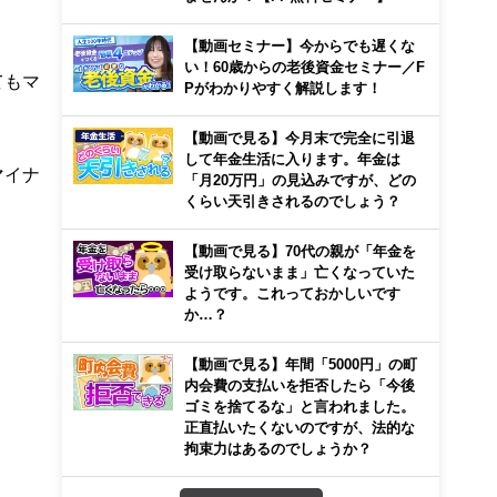
【動画セミナー】今からでも遅くな
い！60歳からの老後資金セミナー／F
てもマ
Pがわかりやすく解説します！
【動画で見る】今月末で完全に引退
して年金生活に入ります。年金は
マイナ
「月20万円」の見込みですが、どの
くらい天引きされるのでしょう？
【動画で見る】70代の親が「年金を
受け取らないまま」亡くなっていた
ようです。これっておかしいです
か…？
【動画で見る】年間「5000円」の町
内会費の支払いを拒否したら「今後
ゴミを捨てるな」と言われました。
正直払いたくないのですが、法的な
拘束力はあるのでしょうか？