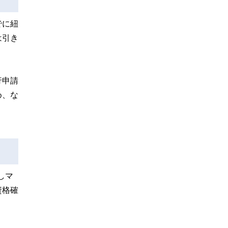
でに紐
は引き
行申請
め、な
しマ
資格確