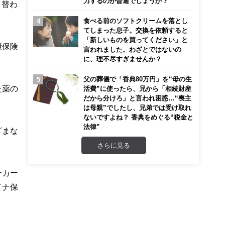
力するのが普通でしょうか？
り替わ
食べる前のソフトクリームを落とし
てしまった息子。交換を依頼すると
「新しいものを買ってください」と
康保険
言われました。わざとではないの
に、理不尽すぎませんか？
父の葬儀で「香典80万円」を“母の生
た薬の
活費”に使ったら、兄から「相続財産
だから分けろ」と言われ困惑…“喪主
は母親”でしたし、兄弟では受け取れ
ないですよね？ 香典をめぐる“税金と
法律”
ざまな
さらに見る
ーカー
イナ保