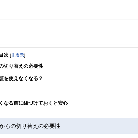
事を、日々の暮らしにどのような影響を与えるかという視点で、お金の知識がない方でも理
目次
[
非表示
]
取得者を中心に「お金や暮らし」に関する書籍・雑誌の編集経験者で構成され、企
線のコンテンツを追求しています。
の切り替えの必要性
ンナー、弁護士、税理士、宅地建物取引士、相続診断士、住宅ローンアドバイザー、DCプラ
証を使えなくなる？
スト、キャリアコンサルタントなど150名以上の有資格者を執筆者・監修者として
ンなどの話をわかりやすく発信している点です。
た執筆者・監修者による執筆体制を築くことで、内容のわかりやすさはもちろんの
くなる前に紐づけておくと安心
ています。
のコンシェルジュを目指します。
からの切り替えの必要性