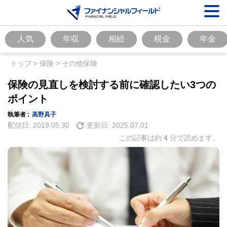
人気
年収
相続
税金
年金
トップ
>
保険
>
その他保険
保険の見直しを検討する前に確認したい3つの
ポイント
執筆者 :
高野具子
配信日:
2019.05.30
更新日:
2025.07.01
この記事は約
4
分で読めます。