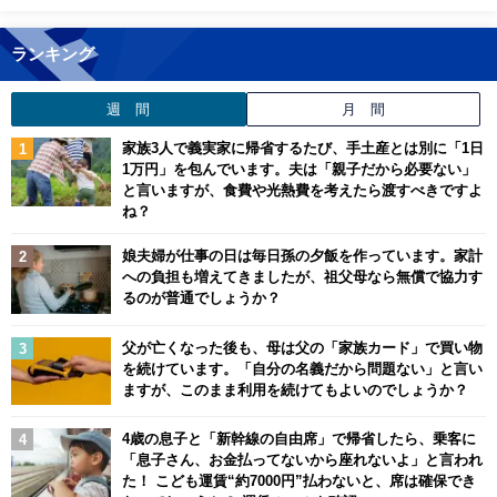
ランキング
週 間
月 間
家族3人で義実家に帰省するたび、手土産とは別に「1日
1万円」を包んでいます。夫は「親子だから必要ない」
と言いますが、食費や光熱費を考えたら渡すべきですよ
ね？
娘夫婦が仕事の日は毎日孫の夕飯を作っています。家計
への負担も増えてきましたが、祖父母なら無償で協力す
るのが普通でしょうか？
父が亡くなった後も、母は父の「家族カード」で買い物
を続けています。「自分の名義だから問題ない」と言い
ますが、このまま利用を続けてもよいのでしょうか？
4歳の息子と「新幹線の自由席」で帰省したら、乗客に
「息子さん、お金払ってないから座れないよ」と言われ
た！ こども運賃“約7000円”払わないと、席は確保でき