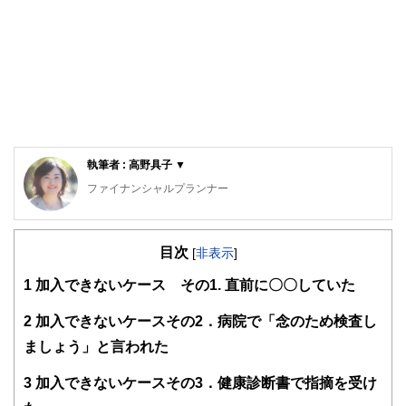
執筆者 : 高野具子 ▼
ファイナンシャルプランナー
40社扱う保険会社を扱う来店型保険相談ショップの元店長。
保険だけに留まらず、より広い視野で顧客へ金融アドバイス
目次
をするため長年勤めた保険ショップを退職。
[
非表示
]
1
加入できないケース その1. 直前に〇〇していた
「出会ったすべての人の懐を温め、心豊かにすること」をテ
ーマに、将来の資金作りのプランナーとして現在活動中。特
に自身の経験に基いたコンサルティングは30代40代の女性
2
加入できないケースその2．病院で「念のため検査し
に「話しやすく何でも相談でき安心できる」と定評あり。
ましょう」と言われた
3
加入できないケースその3．健康診断書で指摘を受け