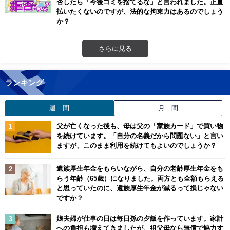
否したら「今後ゴミを捨てるな」と言われました。正直
払いたくないのですが、法的な拘束力はあるのでしょう
か？
さらに見る
ランキング
週 間
月 間
父が亡くなった後も、母は父の「家族カード」で買い物
を続けています。「自分の名義だから問題ない」と言い
ますが、このまま利用を続けてもよいのでしょうか？
遺族厚生年金をもらいながら、自分の老齢厚生年金をも
らう年齢（65歳）になりました。両方とも全額もらえる
と思っていたのに、遺族厚生年金が減るって損じゃない
ですか？
娘夫婦が仕事の日は毎日孫の夕飯を作っています。家計
への負担も増えてきましたが、祖父母なら無償で協力す