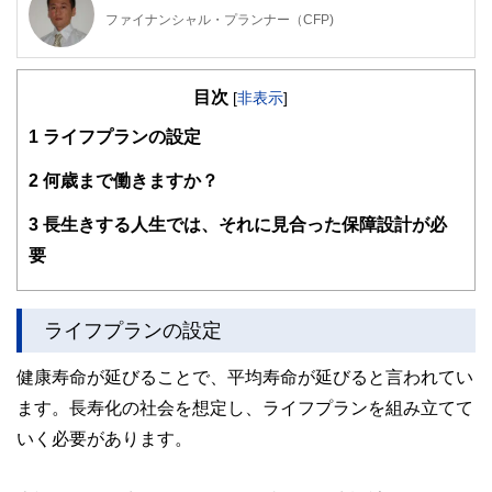
ファイナンシャル・プランナー（CFP)
明治大学法学部法律学科を卒業後、金融機関にて資産運用業
務に従事。
目次
ファイナンシャル・プランナー（FP）の上級資格である
[
非表示
]
「CFP®資格」を取得後、2007年に開業。
1
ライフプランの設定
子育て世帯や退職準備世帯を中心に「暮らしとお金」の相談
業務を行う。
2
何歳まで働きますか？
また、全国商工会連合会の「エキスパートバンク」にCFP®
資格保持者として登録。
3
長生きする人生では、それに見合った保障設計が必
法人向け福利厚生制度「ワーク・ライフ・バランス相談室」
を提案し、企業にお勤めの役員・従業員が抱えている「暮ら
要
しとお金」についてのお悩み相談も行う。
2017年、独立行政法人日本学生支援機構の「スカラシッ
ライフプランの設定
プ・アドバイザー」に認定され、高等学校やPTA向けに奨学
金のセミナー・相談会を通じ、国の事業として教育の格差な
ど社会問題の解決にも取り組む。
健康寿命が延びることで、平均寿命が延びると言われてい
https://fpofficekaientai.wixsite.com/fp-office-kaientai
ます。長寿化の社会を想定し、ライフプランを組み立てて
いく必要があります。