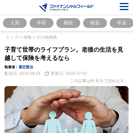
人気
年収
相続
税金
年金
トップ
>
保険
>
その他保険
子育て世帯のライフプラン。老後の生活を見
越して保険を考えるなら
執筆者 :
重定賢治
配信日:
2019.08.01
更新日:
2025.07.01
この記事は約
3
分で読めます。