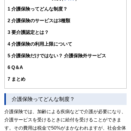
小美玉市教育委員
出産を機にメーカーの技術職から転身。自身の資産管理や相
1
介護保険ってどんな制度？
続対策からお金の知識の重要性を知り、保険などの商品を売
らないFPとして独立。次世代に伝えるための金銭教育活動
2
介護保険のサービスは3種類
とともに、セミナー講師・WEB記事を中心とした執筆・個
別相談などを行う。
3
要介護認定とは？
4
介護保険の利用上限について
5
介護保険だけではない？ 介護保険外サービス
6
Q＆A
7
まとめ
介護保険ってどんな制度？
介護保険では、加齢による疾病などで介護が必要になり、
介護サービスを受けるときに給付を受けることができま
す。その費用は税金で50%がまかなわれますが、社会全体