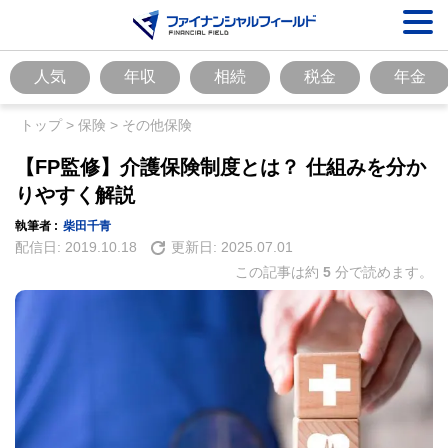
人気
年収
相続
税金
年金
トップ
>
保険
>
その他保険
【FP監修】介護保険制度とは？ 仕組みを分か
りやすく解説
執筆者 :
柴田千青
配信日:
2019.10.18
更新日:
2025.07.01
この記事は約
5
分で読めます。