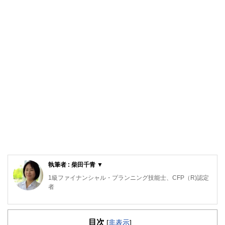
執筆者 : 柴田千青 ▼
1級ファイナンシャル・プランニング技能士、CFP（R)認定
者
2級DCプランナー/精神保健福祉士/キッズ・マネー・ステー
ション認定講師/終活アドバイザー
目次
[
非表示
]