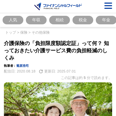
人気
年収
相続
税金
年金
トップ
>
保険
>
その他保険
介護保険の「負担限度額認定証」って何？ 知
っておきたい介護サービス費の負担軽減のし
くみ
執筆者 :
菊原浩司
配信日:
2020.08.18
更新日:
2025.07.01
この記事は約
5
分で読めます。