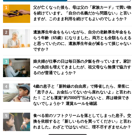
父が亡くなった後も、母は父の「家族カード」で買い物
を続けています。「自分の名義だから問題ない」と言い
ますが、このまま利用を続けてもよいのでしょうか？
遺族厚生年金をもらいながら、自分の老齢厚生年金をも
らう年齢（65歳）になりました。両方とも全額もらえる
と思っていたのに、遺族厚生年金が減るって損じゃない
ですか？
娘夫婦が仕事の日は毎日孫の夕飯を作っています。家計
への負担も増えてきましたが、祖父母なら無償で協力す
るのが普通でしょうか？
4歳の息子と「新幹線の自由席」で帰省したら、乗客に
「息子さん、お金払ってないから座れないよ」と言われ
た！ こども運賃“約7000円”払わないと、席は確保でき
ないでしょうか？ 運賃ルールを確認
食べる前のソフトクリームを落としてしまった息子。交
換を依頼すると「新しいものを買ってください」と言わ
れました。わざとではないのに、理不尽すぎませんか？