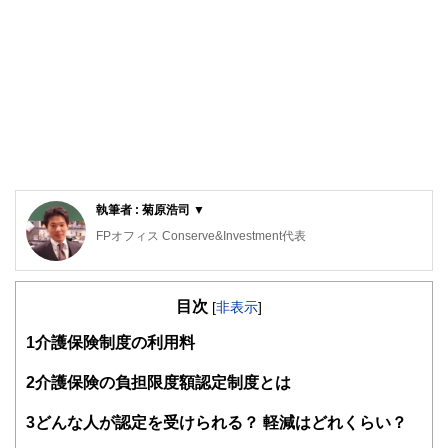
執筆者 : 菊原浩司 ▼
FPオフィス Conserve&Investment代表
2級ファイナンシャルプランニング技能士、管理業務主任
者、第一種証券外務員、ビジネス法務リーダー、ビジネス会
目次
計検定2級
[
非表示
]
製造業の品質・コスト・納期管理業務を経験し、Plan（計
1
介護保険制度の利用料
画）→ Do（実行）→ Check（評価）→ Act（改善）のPDCA
サイクルを重視したコンサルタント業務を行っています。
特に人生で最も高額な買い物である不動産と各種保険は人生
2
介護保険の負担限度額認定制度とは
の資金計画に大きな影響を与えます。
資金計画やリスク管理の乱れは最終的に老後貧困・老後破た
3
どんな人が認定を受けられる？ 軽減はどれくらい？
んとして表れます。