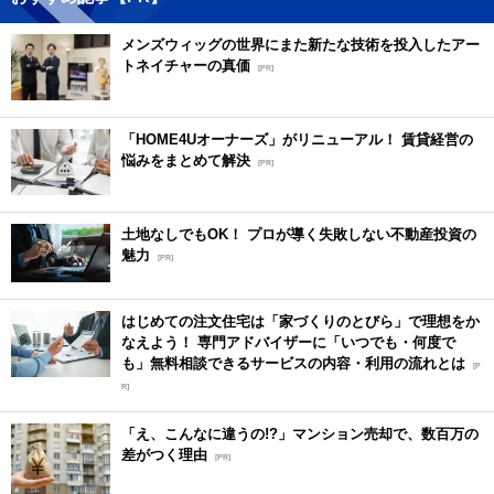
メンズウィッグの世界にまた新たな技術を投入したアー
トネイチャーの真価
[PR]
「HOME4Uオーナーズ」がリニューアル！ 賃貸経営の
悩みをまとめて解決
[PR]
土地なしでもOK！ プロが導く失敗しない不動産投資の
魅力
[PR]
はじめての注文住宅は「家づくりのとびら」で理想をか
なえよう！ 専門アドバイザーに「いつでも・何度で
も」無料相談できるサービスの内容・利用の流れとは
[P
R]
「え、こんなに違うの!?」マンション売却で、数百万の
差がつく理由
[PR]