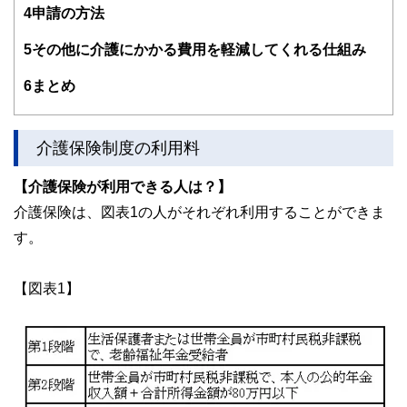
独立系ファイナンシャルプランナーとして顧客利益を最優先
4
申請の方法
し、資金計画改善のお手伝いをしていきます。
5
その他に介護にかかる費用を軽減してくれる仕組み
http://conserve-investment.livedoor.biz/
6
まとめ
介護保険制度の利用料
【介護保険が利用できる人は？】
介護保険は、図表1の人がそれぞれ利用することができま
す。
【図表1】