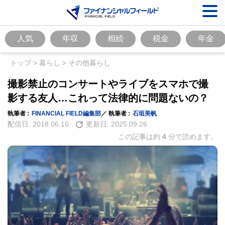
人気
年収
相続
税金
年金
トップ
>
暮らし
>
その他暮らし
撮影禁止のコンサートやライブをスマホで撮
影する友人…これって法律的に問題ないの？
執筆者 :
FINANCIAL FIELD編集部
／ 執筆者 :
石垣美帆
配信日:
2018.06.16
更新日:
2025.09.26
この記事は約
4
分で読めます。