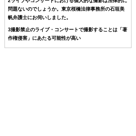
2
ライブやコンサートにおける個人的な撮影は法律的に
ど150名以上の有資格者を執筆者・監修者として迎え、むず
問題ないのでしょうか。東京桜橋法律事務所の石垣美
かしく感じられる年金や税金、相続、保険、ローンなどの話
をわかりやすく発信している点です。
帆弁護士にお伺いしました。
このように編集経験豊富なメンバーと金融や経済に精通した
3
撮影禁止のライブ・コンサートで撮影することは「著
執筆者・監修者による執筆体制を築くことで、内容のわかり
作権侵害」にあたる可能性が高い
やすさはもちろんのこと、読み応えのあるコンテンツと確か
な情報発信を実現しています。
私たちは、快適でより良い生活のアイデアを提供するお金の
コンシェルジュを目指します。