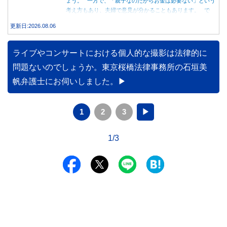
ょう。 一方で、「親子なのだからお金は必要ない」という
考え方もあり、夫婦で意見が分かることもあります。 で
は、実際に義実家へ泊まる際、お金を渡している家庭はどの
更新日:2026.08.06
くらいあるのでしょうか。本記事では、帰省時に宿泊費を渡
す家庭の割合や、感謝の気持ちを伝える方法について解説し
ます。
ライブやコンサートにおける個人的な撮影は法律的に
問題ないのでしょうか。東京桜橋法律事務所の石垣美
帆弁護士にお伺いしました。
1
2
3
▶
1/3