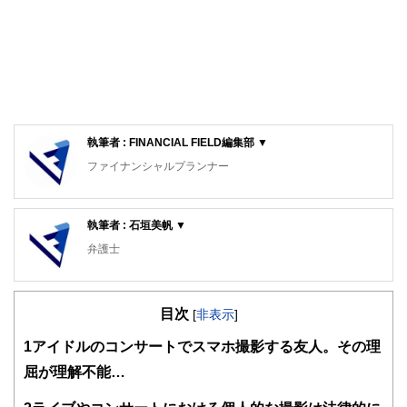
執筆者 : FINANCIAL FIELD編集部 ▼
ファイナンシャルプランナー
FinancialField編集部は、金融、経済に関する記事を、日々
の暮らしにどのような影響を与えるかという視点で、お金の
執筆者 : 石垣美帆 ▼
知識がない方でも理解できるようわかりやすく発信していま
す。
弁護士
編集部のメンバーは、ファイナンシャルプランナーの資格取
中央大学法科大学院卒業後、弁護士登録。原子力損害賠償紛
得者を中心に「お金や暮らし」に関する書籍・雑誌の編集経
争解決センターでの勤務経験を持つ。「幸せになるお手伝い
験者で構成され、企画立案から記事掲載まですべての工程に
目次
をする」をモットーに日々邁進中。お客様のご相談を受ける
[
非表示
]
関わることで、読者目線のコンテンツを追求しています。
に際し、「共感力」を大切にしています。
1
アイドルのコンサートでスマホ撮影する友人。その理
FinancialFieldの特徴は、ファイナンシャルプランナー、弁
屈が理解不能…
護士、税理士、宅地建物取引士、相続診断士、住宅ローンア
ドバイザー、DCプランナー、公認会計士、社会保険労務
士、行政書士、投資アナリスト、キャリアコンサルタントな