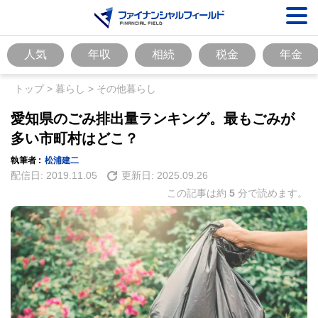
人気
年収
相続
税金
年金
トップ
>
暮らし
>
その他暮らし
愛知県のごみ排出量ランキング。最もごみが
多い市町村はどこ？
執筆者 :
松浦建二
配信日:
2019.11.05
更新日:
2025.09.26
この記事は約
5
分で読めます。