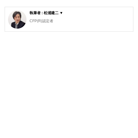
執筆者 : 松浦建二 ▼
CFP(R)認定者
1級ファイナンシャル・プランニング技能士
1990年青山学院大学卒。大手住宅メーカーから外資系生命
保険会社に転職し、個人の生命保険を活用したリスク対策や
資産形成、相続対策、法人の税対策、事業保障対策等のコン
サルティング営業を経験。2002年からファイナンシャルプ
ランナーとして主に個人のライフプラン、生命保険設計、住
宅購入総合サポート等の相談業務を行っている他、FPに関
する講演や執筆等も行っている。青山学院大学非常勤講師。
http://www.ifp.cc/