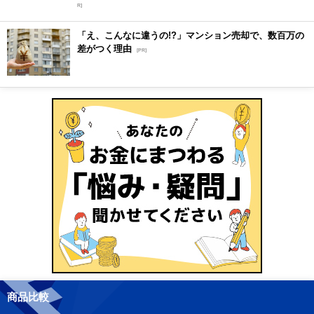
R]
「え、こんなに違うの!?」マンション売却で、数百万の
差がつく理由
[PR]
商品比較