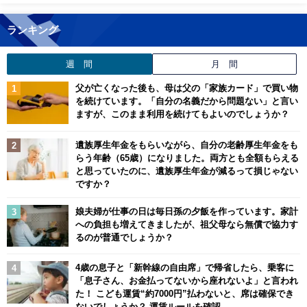
ランキング
週 間
月 間
父が亡くなった後も、母は父の「家族カード」で買い物
を続けています。「自分の名義だから問題ない」と言い
ますが、このまま利用を続けてもよいのでしょうか？
遺族厚生年金をもらいながら、自分の老齢厚生年金をも
らう年齢（65歳）になりました。両方とも全額もらえる
と思っていたのに、遺族厚生年金が減るって損じゃない
ですか？
娘夫婦が仕事の日は毎日孫の夕飯を作っています。家計
への負担も増えてきましたが、祖父母なら無償で協力す
るのが普通でしょうか？
4歳の息子と「新幹線の自由席」で帰省したら、乗客に
「息子さん、お金払ってないから座れないよ」と言われ
た！ こども運賃“約7000円”払わないと、席は確保でき
ないでしょうか？ 運賃ルールを確認