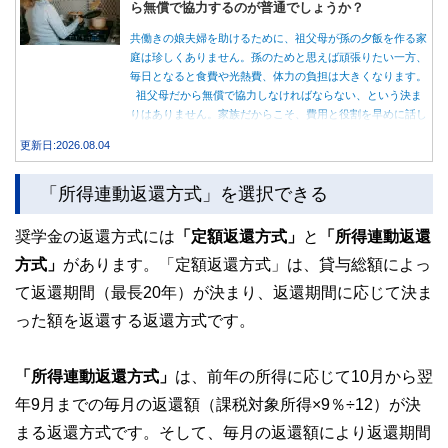
ら無償で協力するのが普通でしょうか？
共働きの娘夫婦を助けるために、祖父母が孫の夕飯を作る家
庭は珍しくありません。孫のためと思えば頑張りたい一方、
毎日となると食費や光熱費、体力の負担は大きくなります。
祖父母だから無償で協力しなければならない、という決ま
りはありません。家族だからこそ、費用と役割を早めに話し
合うことが大切です。
更新日:2026.08.04
「所得連動返還方式」を選択できる
奨学金の返還方式には
「定額返還方式」
と
「所得連動返還
方式」
があります。「定額返還方式」は、貸与総額によっ
て返還期間（最長20年）が決まり、返還期間に応じて決ま
った額を返還する返還方式です。
「所得連動返還方式」
は、前年の所得に応じて10月から翌
年9月までの毎月の返還額（課税対象所得×9％÷12）が決
まる返還方式です。そして、毎月の返還額により返還期間