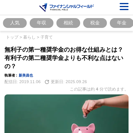
人気
年収
相続
税金
年金
トップ
>
暮らし
>
子育て
無利子の第一種奨学金のお得な仕組みとは？
有利子の第二種奨学金よりも不利な点はない
の？
執筆者 :
新美昌也
配信日:
2019.11.06
更新日:
2025.09.26
この記事は約
4
分で読めます。