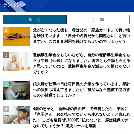
ランキング
週 間
月 間
父が亡くなった後も、母は父の「家族カード」で買い物
を続けています。「自分の名義だから問題ない」と言い
ますが、このまま利用を続けてもよいのでしょうか？
遺族厚生年金をもらいながら、自分の老齢厚生年金をも
らう年齢（65歳）になりました。両方とも全額もらえる
と思っていたのに、遺族厚生年金が減るって損じゃない
ですか？
娘夫婦が仕事の日は毎日孫の夕飯を作っています。家計
への負担も増えてきましたが、祖父母なら無償で協力す
るのが普通でしょうか？
4歳の息子と「新幹線の自由席」で帰省したら、乗客に
「息子さん、お金払ってないから座れないよ」と言われ
た！ こども運賃“約7000円”払わないと、席は確保でき
ないでしょうか？ 運賃ルールを確認