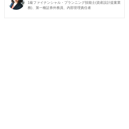
1級ファイナンシャル・プランニング技能士(資産設計提案業
務)、第一種証券外務員、内部管理責任者
東京都出身。2008年慶應義塾大学商学部卒業後、三菱UFJメ
リルリンチPB証券株式会社に入社。
富裕層向け資産運用業務に従事した後、米国ボストンにおい
て、ファイナンシャルプランナーとして活動。現在は日本東
京において、資産運用・保険・税制等、多様なテーマについ
て、金融記事の執筆活動を行っています
http://fp.shitanaka.com/”