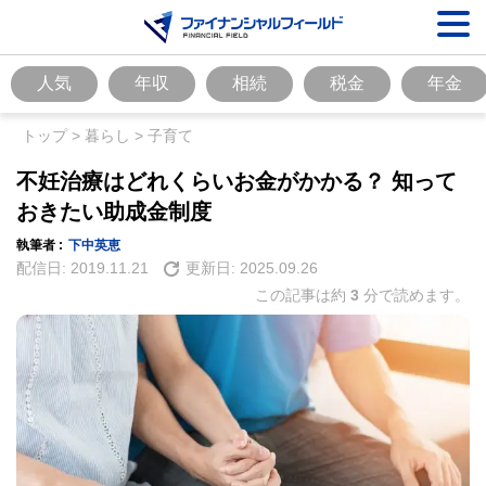
人気
年収
相続
税金
年金
トップ
>
暮らし
>
子育て
不妊治療はどれくらいお金がかかる？ 知って
おきたい助成金制度
執筆者 :
下中英恵
配信日:
2019.11.21
更新日:
2025.09.26
この記事は約
3
分で読めます。