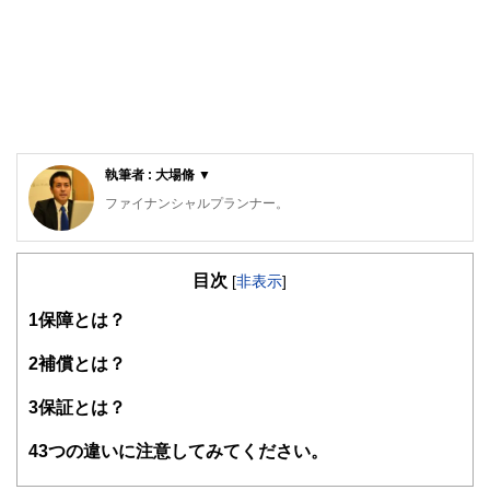
執筆者 : 大場脩 ▼
ファイナンシャルプランナー。
山形をベースに全国で活動する。
本人が地方在住、そして独身のため、独身向けのマネープラ
目次
ン、地方ならではのマネープラン実情に精通している。
[
非表示
]
得意分野は、専門用語を使わないお金の話、資産運用、確定
1
保障とは？
拠出年金、保険の見直し、地方在住者の教育資金など身近な
お金に関わること全般。
お金のことは前向きにシンプルに考えることがモットー。
2
補償とは？
ブログはほぼ毎日更新、専門用語を使わないわかりやすい説
明を心がけている。
3
保証とは？
地元山形の金融リテラシー向上のために日々奔走中。
https://fp-syu.com/
4
3つの違いに注意してみてください。