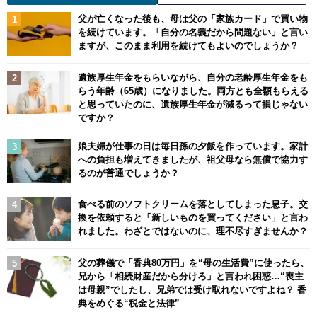
父が亡くなった後も、母は父の「家族カード」で買い物
を続けています。「自分の名義だから問題ない」と言い
ますが、このまま利用を続けてもよいのでしょうか？
遺族厚生年金をもらいながら、自分の老齢厚生年金をも
らう年齢（65歳）になりました。両方とも全額もらえる
と思っていたのに、遺族厚生年金が減るって損じゃない
ですか？
娘夫婦が仕事の日は毎日孫の夕飯を作っています。家計
への負担も増えてきましたが、祖父母なら無償で協力す
るのが普通でしょうか？
食べる前のソフトクリームを落としてしまった息子。交
換を依頼すると「新しいものを買ってください」と言わ
れました。わざとではないのに、理不尽すぎませんか？
父の葬儀で「香典80万円」を“母の生活費”に使ったら、
兄から「相続財産だから分けろ」と言われ困惑…“喪主
は母親”でしたし、兄弟では受け取れないですよね？ 香
典をめぐる“税金と法律”