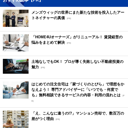
メンズウィッグの世界にまた新たな技術を投入したアー
トネイチャーの真価
[PR]
「HOME4Uオーナーズ」がリニューアル！ 賃貸経営の
悩みをまとめて解決
[PR]
土地なしでもOK！ プロが導く失敗しない不動産投資の
魅力
[PR]
はじめての注文住宅は「家づくりのとびら」で理想をか
なえよう！ 専門アドバイザーに「いつでも・何度で
も」無料相談できるサービスの内容・利用の流れとは
[P
R]
「え、こんなに違うの!?」マンション売却で、数百万の
差がつく理由
[PR]