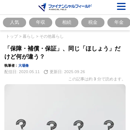
人気
年収
相続
税金
年金
トップ
>
暮らし
>
その他暮らし
「保障・補償・保証」、同じ「ほしょう」だ
けど何が違う？
執筆者 :
大場脩
配信日:
2020.05.11
更新日:
2025.09.26
この記事は約
3
分で読めます。