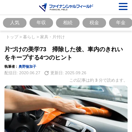
人気
年収
相続
税金
年金
トップ
>
暮らし
>
家具・片付け
片づけの美学73 掃除した後、車内のきれい
をキープする4つのヒント
執筆者 :
奥野愉加子
配信日:
2020.06.27
更新日:
2025.09.26
この記事は約
3
分で読めます。