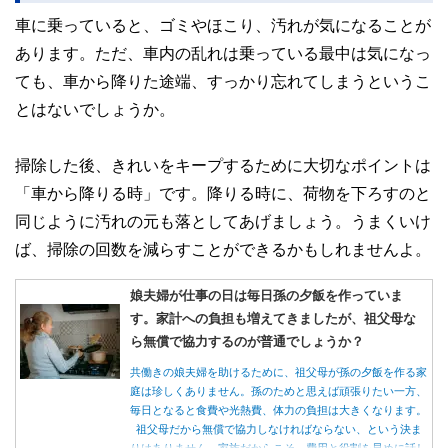
車に乗っていると、ゴミやほこり、汚れが気になることが
あります。ただ、車内の乱れは乗っている最中は気になっ
ても、車から降りた途端、すっかり忘れてしまうというこ
とはないでしょうか。
掃除した後、きれいをキープするために大切なポイントは
「車から降りる時」です。降りる時に、荷物を下ろすのと
同じように汚れの元も落としてあげましょう。うまくいけ
ば、掃除の回数を減らすことができるかもしれませんよ。
娘夫婦が仕事の日は毎日孫の夕飯を作っていま
す。家計への負担も増えてきましたが、祖父母な
ら無償で協力するのが普通でしょうか？
共働きの娘夫婦を助けるために、祖父母が孫の夕飯を作る家
庭は珍しくありません。孫のためと思えば頑張りたい一方、
毎日となると食費や光熱費、体力の負担は大きくなります。
祖父母だから無償で協力しなければならない、という決ま
りはありません。家族だからこそ、費用と役割を早めに話し