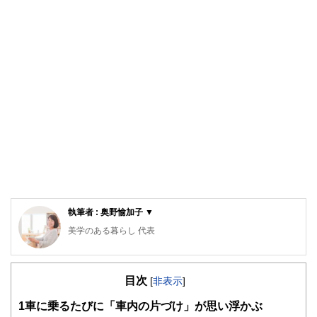
執筆者 : 奥野愉加子 ▼
美学のある暮らし 代表
整理収納アドバイザー認定講師。(photo:キャラバンサライ)
奈良生まれ。大学では生活環境学部にて建築やインテリアを
目次
学び、英国インターンや建築設計会社勤務を経て、2011年
[
非表示
]
より愛知県で結婚生活をスタート。長男出産後、夫の赴任で
1
車に乗るたびに「車内の片づけ」が思い浮かぶ
２年間のドイツ生活を経験。帰国後の現在は建築家デザイン