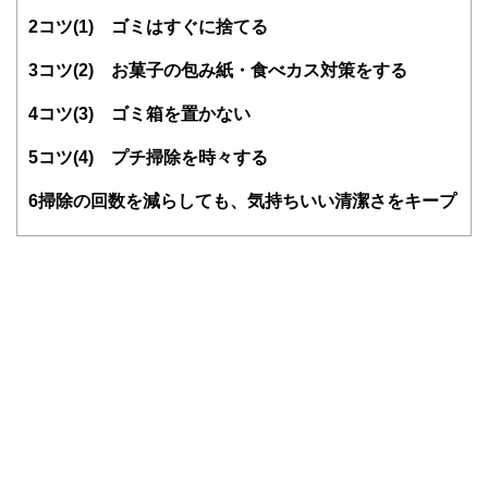
の家で暮らす、5歳と2歳の男児の母。子育てがひと段落した
ら、建築や暮らしに関連するような仕事をしたいと考え、
2
コツ(1) ゴミはすぐに捨てる
「一般社団法人ハウスキーピング協会」の整理収納アドバイ
ザーの資格を取得。認定講師として資格取得のための講座を
3
コツ(2) お菓子の包み紙・食べカス対策をする
定期的に主催している。
4
コツ(3) ゴミ箱を置かない
＜美学のある暮らし＞
https://www.bigakurashi.jp
5
コツ(4) プチ掃除を時々する
6
掃除の回数を減らしても、気持ちいい清潔さをキープ