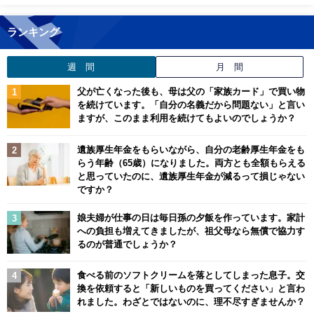
ランキング
週 間
月 間
父が亡くなった後も、母は父の「家族カード」で買い物
を続けています。「自分の名義だから問題ない」と言い
ますが、このまま利用を続けてもよいのでしょうか？
遺族厚生年金をもらいながら、自分の老齢厚生年金をも
らう年齢（65歳）になりました。両方とも全額もらえる
と思っていたのに、遺族厚生年金が減るって損じゃない
ですか？
娘夫婦が仕事の日は毎日孫の夕飯を作っています。家計
への負担も増えてきましたが、祖父母なら無償で協力す
るのが普通でしょうか？
食べる前のソフトクリームを落としてしまった息子。交
換を依頼すると「新しいものを買ってください」と言わ
れました。わざとではないのに、理不尽すぎませんか？