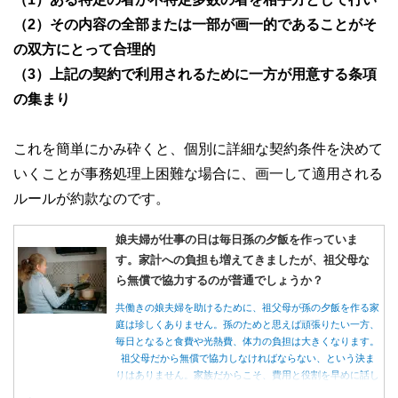
（2）その内容の全部または一部が画一的であることがそ
の双方にとって合理的
（3）上記の契約で利用されるために一方が用意する条項
の集まり
これを簡単にかみ砕くと、個別に詳細な契約条件を決めて
いくことが事務処理上困難な場合に、画一して適用される
ルールが約款なのです。
娘夫婦が仕事の日は毎日孫の夕飯を作っていま
す。家計への負担も増えてきましたが、祖父母な
ら無償で協力するのが普通でしょうか？
共働きの娘夫婦を助けるために、祖父母が孫の夕飯を作る家
庭は珍しくありません。孫のためと思えば頑張りたい一方、
毎日となると食費や光熱費、体力の負担は大きくなります。
祖父母だから無償で協力しなければならない、という決ま
りはありません。家族だからこそ、費用と役割を早めに話し
合うことが大切です。