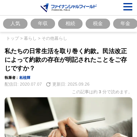
人気
年収
相続
税金
年金
トップ
>
暮らし
>
その他暮らし
私たちの日常生活を取り巻く約款。民法改正
によって約款の存在が明記されたことをご存
じですか？
執筆者 :
柘植輝
配信日:
2020.07.07
更新日:
2025.09.26
この記事は約
3
分で読めます。