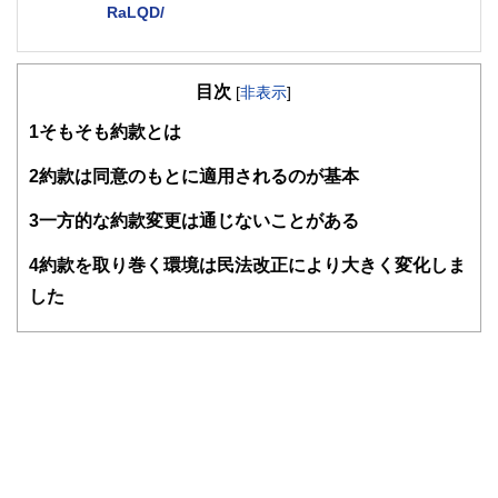
RaLQD/
２級ファイナンシャルプランナー
大学在学中から行政書士、２級FP技能士、宅建士の資格を
目次
活かして活動を始める。
[
非表示
]
現在では行政書士・ファイナンシャルプランナーとして活躍
1
そもそも約款とは
する傍ら、フリーライターとして精力的に活動中。広範な知
識をもとに市民法務から企業法務まで幅広く手掛ける。
2
約款は同意のもとに適用されるのが基本
3
一方的な約款変更は通じないことがある
4
約款を取り巻く環境は民法改正により大きく変化しま
した