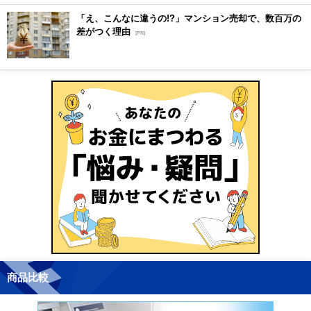
「え、こんなに違うの!?」マンション売却で、数百万の
差がつく理由
[PR]
商品比較