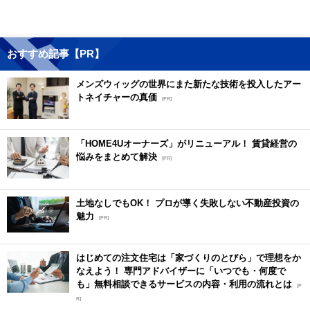
おすすめ記事【PR】
メンズウィッグの世界にまた新たな技術を投入したアー
トネイチャーの真価
[PR]
「HOME4Uオーナーズ」がリニューアル！ 賃貸経営の
悩みをまとめて解決
[PR]
土地なしでもOK！ プロが導く失敗しない不動産投資の
魅力
[PR]
はじめての注文住宅は「家づくりのとびら」で理想をか
なえよう！ 専門アドバイザーに「いつでも・何度で
も」無料相談できるサービスの内容・利用の流れとは
[P
R]