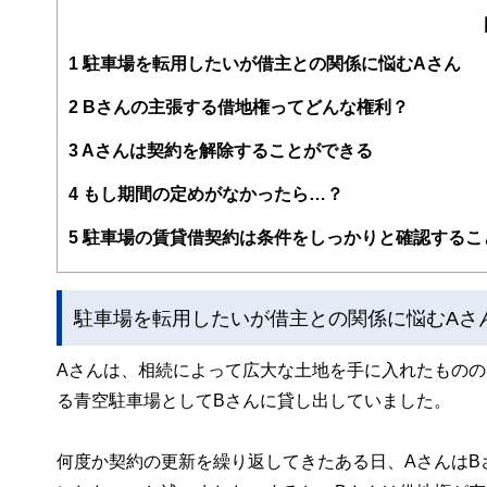
大学在学中から行政書士、２級FP技能士、宅建士の資格
現在では行政書士・ファイナンシャルプランナーとして活
企業法務まで幅広く手掛ける。
1
駐車場を転用したいが借主との関係に悩むAさん
2
Bさんの主張する借地権ってどんな権利？
3
Aさんは契約を解除することができる
4
もし期間の定めがなかったら…？
5
駐車場の賃貸借契約は条件をしっかりと確認するこ
駐車場を転用したいが借主との関係に悩むAさ
Aさんは、相続によって広大な土地を手に入れたもの
る青空駐車場としてBさんに貸し出していました。
何度か契約の更新を繰り返してきたある日、AさんはB