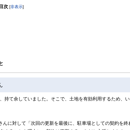
を活かして活動を始める。
目次
躍する傍ら、フリーライターとして精力的に活動中。広範な知識をもとに市民法務
[
非表示
]
と
ん
の、持て余していました。そこで、土地を有効利用するため、い
さんに対して「次回の更新を最後に、駐車場としての契約を終