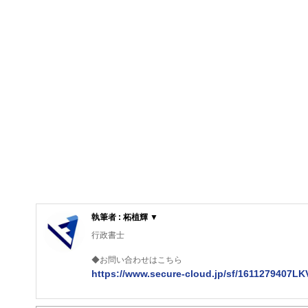
執筆者 : 柘植輝 ▼
行政書士
◆お問い合わせはこちら
https://www.secure-cloud.jp/sf/1611279407L
２級ファイナンシャルプランナー