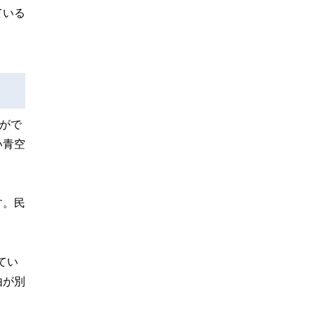
ている
がで
い青空
す。民
てい
由が別