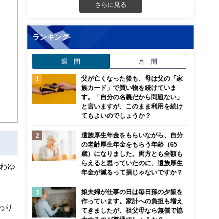
さらに見る
から
ランキング
週 間
月 間
父が亡くなった後も、母は父の「家
族カード」で買い物を続けていま
す。「自分の名義だから問題ない」
と言いますが、このまま利用を続け
てもよいのでしょうか？
遺族厚生年金をもらいながら、自分
の老齢厚生年金をもらう年齢（65
歳）になりました。両方とも全額も
らえると思っていたのに、遺族厚生
わゆ
年金が減るって損じゃないですか？
娘夫婦が仕事の日は毎日孫の夕飯を
作っています。家計への負担も増え
わり
てきましたが、祖父母なら無償で協