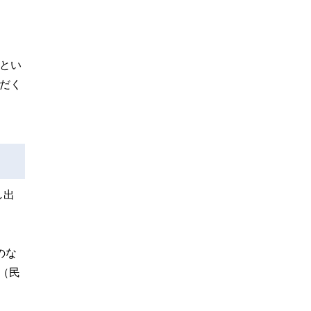
とい
だく
し出
のな
（民