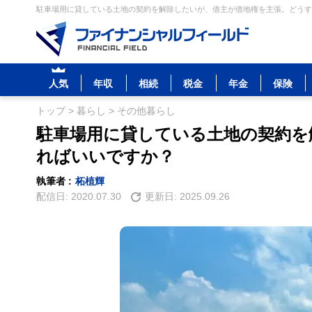
駐車場用に貸している土地の契約を解除したいが、借主が借地権を主張。どうすれ
人気
年収
相続
税金
年金
保険
トップ
>
暮らし
>
その他暮らし
駐車場用に貸している土地の契約を
ればいいですか？
執筆者 :
柘植輝
配信日:
2020.07.30
更新日:
2025.09.26