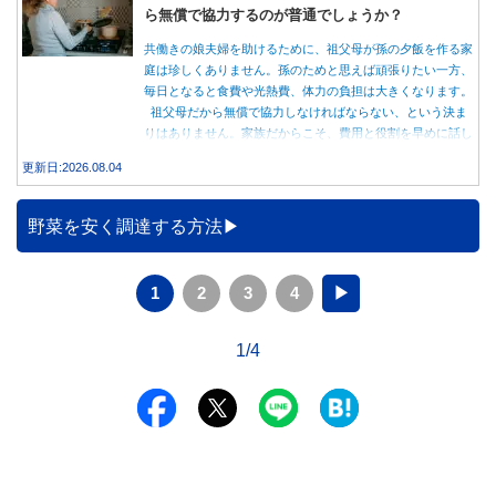
ら無償で協力するのが普通でしょうか？
共働きの娘夫婦を助けるために、祖父母が孫の夕飯を作る家
庭は珍しくありません。孫のためと思えば頑張りたい一方、
毎日となると食費や光熱費、体力の負担は大きくなります。
祖父母だから無償で協力しなければならない、という決ま
りはありません。家族だからこそ、費用と役割を早めに話し
合うことが大切です。
更新日:2026.08.04
野菜を安く調達する方法
1
2
3
4
▶
1/4