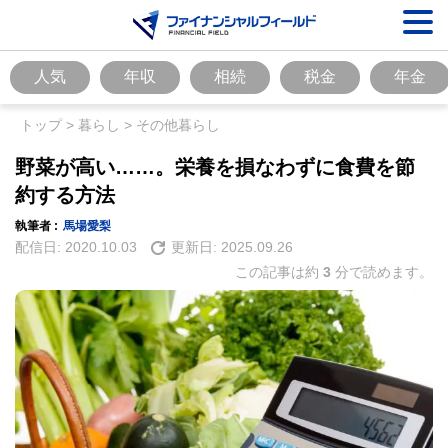
人気
年収
相続
税金
年金
トップ
>
暮らし
>
その他暮らし
野菜が高い……。栄養を損なわずに食費を節
約する方法
執筆者 :
馬場愛梨
配信日:
2020.10.03
更新日:
2025.09.26
この記事は約
3
分で読めます。