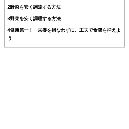
と思われて避けられがち、でも大切なお金の話を、ゆるくほ
2
野菜を安く調達する方法
ぐしてお伝えする仕事をしています。平成元年生まれの大阪
人。
3
野菜を安く調理する方法
https://babaeri.com/
4
健康第一！ 栄養を損なわずに、工夫で食費を抑えよ
う