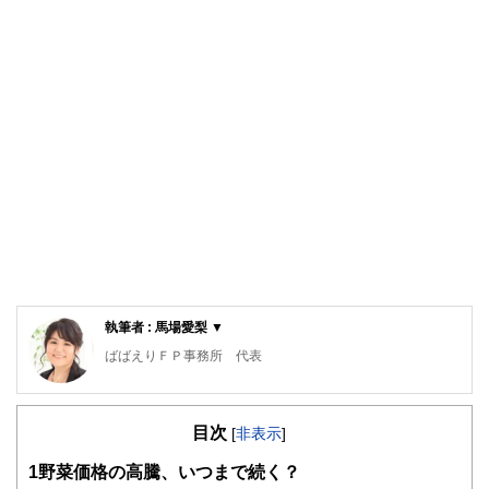
執筆者 : 馬場愛梨 ▼
ばばえりＦＰ事務所 代表
自身が過去に「貧困女子」状態でつらい思いをしたことか
ら、お金について猛勉強。銀行・保険・不動産などお金にま
目次
つわる業界での勤務を経て、独立。
[
非表示
]
過去の自分のような、お金や仕事で悩みを抱えつつ毎日がん
1
野菜価格の高騰、いつまで続く？
ばる人の良き相談相手となれるよう日々邁進中。むずかしい