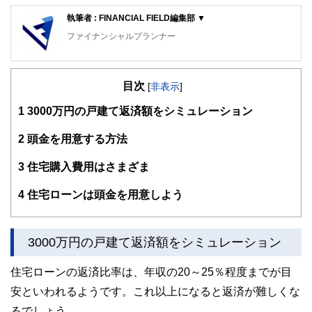
執筆者 : FINANCIAL FIELD編集部 ▼
ファイナンシャルプランナー
FinancialField編集部は、金融、経済に関する記事を、日々
の暮らしにどのような影響を与えるかという視点で、お金の
目次
知識がない方でも理解できるようわかりやすく発信していま
[
非表示
]
す。
1
3000万円の戸建て返済額をシミュレーション
編集部のメンバーは、ファイナンシャルプランナーの資格取
得者を中心に「お金や暮らし」に関する書籍・雑誌の編集経
2
頭金を用意する方法
験者で構成され、企画立案から記事掲載まですべての工程に
関わることで、読者目線のコンテンツを追求しています。
3
住宅購入費用はさまざま
FinancialFieldの特徴は、ファイナンシャルプランナー、弁
4
住宅ローンは頭金を用意しよう
護士、税理士、宅地建物取引士、相続診断士、住宅ローンア
ドバイザー、DCプランナー、公認会計士、社会保険労務
士、行政書士、投資アナリスト、キャリアコンサルタントな
ど150名以上の有資格者を執筆者・監修者として迎え、むず
3000万円の戸建て返済額をシミュレーション
かしく感じられる年金や税金、相続、保険、ローンなどの話
をわかりやすく発信している点です。
住宅ローンの返済比率は、年収の20～25％程度までが目
このように編集経験豊富なメンバーと金融や経済に精通した
安といわれるようです。これ以上になると返済が難しくな
執筆者・監修者による執筆体制を築くことで、内容のわかり
やすさはもちろんのこと、読み応えのあるコンテンツと確か
るでしょう。