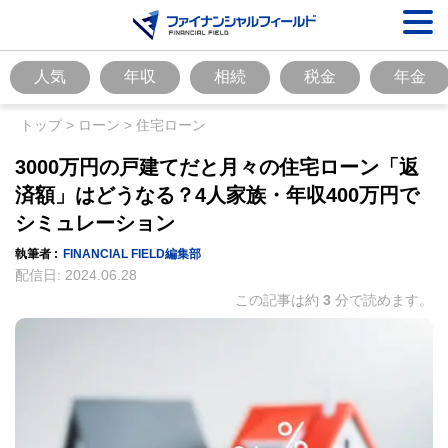
人気
年収
相続
税金
年金
トップ
>
ローン
>
住宅ローン
3000万円の戸建てだと月々の住宅ローン「返
済額」はどうなる？4人家族・年収400万円で
シミュレーション
執筆者 :
FINANCIAL FIELD編集部
配信日:
2024.06.28
この記事は約
3
分で読めます。