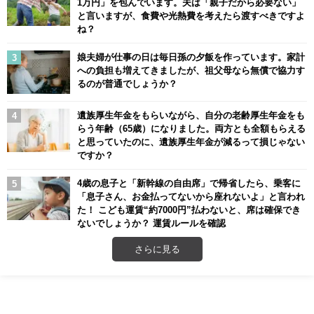
1万円」を包んでいます。夫は「親子だから必要ない」
と言いますが、食費や光熱費を考えたら渡すべきですよ
ね？
娘夫婦が仕事の日は毎日孫の夕飯を作っています。家計
への負担も増えてきましたが、祖父母なら無償で協力す
るのが普通でしょうか？
遺族厚生年金をもらいながら、自分の老齢厚生年金をも
らう年齢（65歳）になりました。両方とも全額もらえる
と思っていたのに、遺族厚生年金が減るって損じゃない
ですか？
4歳の息子と「新幹線の自由席」で帰省したら、乗客に
「息子さん、お金払ってないから座れないよ」と言われ
た！ こども運賃“約7000円”払わないと、席は確保でき
ないでしょうか？ 運賃ルールを確認
さらに見る