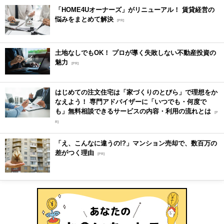
「HOME4Uオーナーズ」がリニューアル！ 賃貸経営の
悩みをまとめて解決
[PR]
土地なしでもOK！ プロが導く失敗しない不動産投資の
魅力
[PR]
はじめての注文住宅は「家づくりのとびら」で理想をか
なえよう！ 専門アドバイザーに「いつでも・何度で
も」無料相談できるサービスの内容・利用の流れとは
[P
R]
「え、こんなに違うの!?」マンション売却で、数百万の
差がつく理由
[PR]