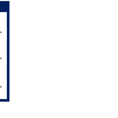
＞
＞
＞