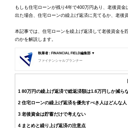
もしも住宅ローンが残り4年で400万円あり、老後資
出た場合、住宅ローンの繰上げ返済に充てるか、老後
本記事では、住宅ローンを繰上げ返済して老後資金を
のかを解説します。
執筆者 : FINANCIAL FIELD編集部 ▼
ファイナンシャルプランナー
FinancialField編集部は、金融、経済に関する記
るようわかりやすく発信しています。
編集部のメンバーは、ファイナンシャルプランナーの資格
案から記事掲載まですべての工程に関わることで、読者目
1
80万円の繰上げ返済で総返済額は1.6万円しか減ら
FinancialFieldの特徴は、ファイナンシャルプラ
2
住宅ローンの繰上げ返済を優先すべき人はどんな人
ー、公認会計士、社会保険労務士、行政書士、投資アナリ
え、むずかしく感じられる年金や税金、相続、保険、ロー
3
老後資金は貯蓄だけで考えない
このように編集経験豊富なメンバーと金融や経済に精通し
4
まとめと繰り上げ返済の注意点
と、読み応えのあるコンテンツと確かな情報発信を実現し