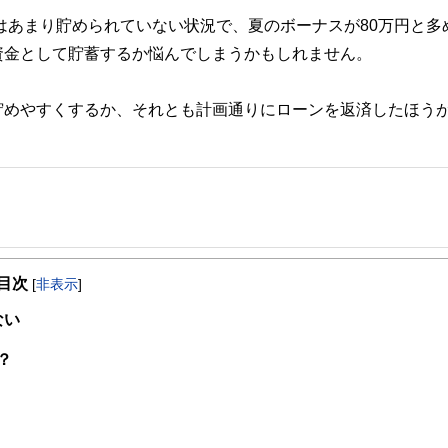
金はあまり貯められていない状況で、夏のボーナスが80万円と多
資金として貯蓄するか悩んでしまうかもしれません。
貯めやすくするか、それとも計画通りにローンを返済したほう
事を、日々の暮らしにどのような影響を与えるかという視点で、お金の知識がない方でも理
目次
[
非表示
]
取得者を中心に「お金や暮らし」に関する書籍・雑誌の編集経験者で構成され、企
線のコンテンツを追求しています。
ない
ンナー、弁護士、税理士、宅地建物取引士、相続診断士、住宅ローンアドバイザー、DCプラ
？
スト、キャリアコンサルタントなど150名以上の有資格者を執筆者・監修者として
ンなどの話をわかりやすく発信している点です。
た執筆者・監修者による執筆体制を築くことで、内容のわかりやすさはもちろんの
ています。