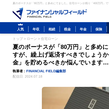
夏のボーナスが「80万円」と多めにでました。住宅ローンが残り「400万円」で
人気
年収
相続
税金
年金
保険
トップ
>
ローン
>
住宅ローン
夏のボーナスが「80万円」と多めに
すが、繰上げ返済すべきでしょうか
金」を貯めるべきか悩んでいます…
執筆者 :
FINANCIAL FIELD編集部
配信日:
2024.07.18