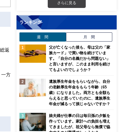
さらに見る
ランキング
週 間
月 間
父が亡くなった後も、母は父の「家
の総返
族カード」で買い物を続けていま
す。「自分の名義だから問題ない」
と言いますが、このまま利用を続け
てもよいのでしょうか？
。一方
遺族厚生年金をもらいながら、自分
の老齢厚生年金をもらう年齢（65
歳）になりました。両方とも全額も
らえると思っていたのに、遺族厚生
年金が減るって損じゃないですか？
娘夫婦が仕事の日は毎日孫の夕飯を
作っています。家計への負担も増え
てきましたが、祖父母なら無償で協