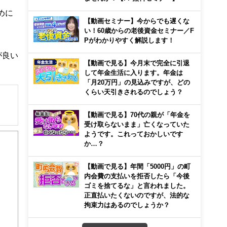
めに
【動画セミナー】今からでも遅くな
い！60歳からの老後資金セミナー／F
Pがわかりやすく解説します！
が良い
【動画で見る】今月末で完全に引退
して年金生活に入ります。年金は
「月20万円」の見込みですが、どの
くらい天引きされるのでしょう？
【動画で見る】70代の親が「年金を
受け取らないまま」亡くなっていた
解でき
ようです。これっておかしいです
か…？
画立
【動画で見る】年間「5000円」の町
内会費の支払いを拒否したら「今後
ンナ
ゴミを捨てるな」と言われました。
迎
正直払いたくないのですが、法的な
拘束力はあるのでしょうか？
こ