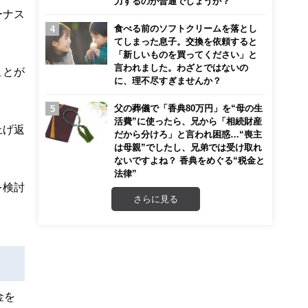
力するのが普通でしょうか？
ーナス
食べる前のソフトクリームを落とし
てしまった息子。交換を依頼すると
「新しいものを買ってください」と
言われました。わざとではないの
ことが
に、理不尽すぎませんか？
父の葬儀で「香典80万円」を“母の生
活費”に使ったら、兄から「相続財産
上げ返
だから分けろ」と言われ困惑…“喪主
は母親”でしたし、兄弟では受け取れ
ないですよね？ 香典をめぐる“税金と
法律”
を検討
さらに見る
金を