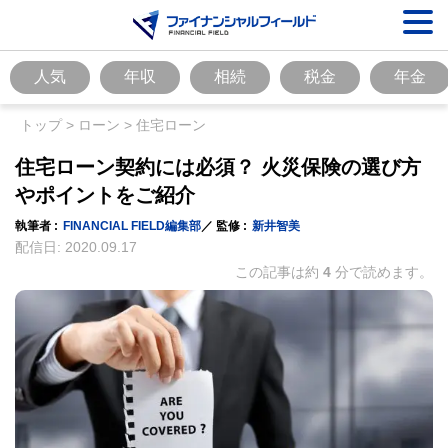
人気
年収
相続
税金
年金
トップ
>
ローン
>
住宅ローン
住宅ローン契約には必須？ 火災保険の選び方
やポイントをご紹介
執筆者 :
FINANCIAL FIELD編集部
／ 監修 :
新井智美
配信日:
2020.09.17
この記事は約
4
分で読めます。