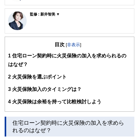
FinancialField編集部は、金融、経済に関する記事を、日々
の暮らしにどのような影響を与えるかという視点で、お金の
監修 : 新井智美 ▼
知識がない方でも理解できるようわかりやすく発信していま
す。
新井智美/トータルマネーコンサルタント
公式サイト：
https://marron-financial.com/
編集部のメンバーは、ファイナンシャルプランナーの資格取
（保有資格）
得者を中心に「お金や暮らし」に関する書籍・雑誌の編集経
・１級ファイナンシャル・プランニング技能士
験者で構成され、企画立案から記事掲載まですべての工程に
目次
[
非表示
]
・CFP®
関わることで、読者目線のコンテンツを追求しています。
・DC(確定拠出年金)プランナー
1
住宅ローン契約時に火災保険の加入を求められるの
・住宅ローンアドバイザー
FinancialFieldの特徴は、ファイナンシャルプランナー、弁
はなぜ？
・証券外務員
護士、税理士、宅地建物取引士、相続診断士、住宅ローンア
マネーコンサルタントとしての個人向け相談、NISA・
ドバイザー、DCプランナー、公認会計士、社会保険労務
iDeCoをはじめとした運用にまつわ
2
火災保険を選ぶポイント
士、行政書士、投資アナリスト、キャリアコンサルタントな
るセミナー講師のほか、金融メディアへの執筆および監修に
ど150名以上の有資格者を執筆者・監修者として迎え、むず
携わっている。現在年間200本
かしく感じられる年金や税金、相続、保険、ローンなどの話
3
火災保険加入のタイミングは？
以上の執筆・監修をこなしており、これまでの執筆・監修実
をわかりやすく発信している点です。
績は3,500本を超える。
4
火災保険は余裕を持って比較検討しよう
このように編集経験豊富なメンバーと金融や経済に精通した
執筆者・監修者による執筆体制を築くことで、内容のわかり
やすさはもちろんのこと、読み応えのあるコンテンツと確か
な情報発信を実現しています。
住宅ローン契約時に火災保険の加入を求めら
れるのはなぜ？
私たちは、快適でより良い生活のアイデアを提供するお金の
コンシェルジュを目指します。