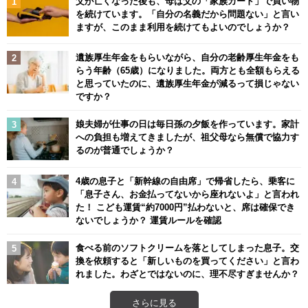
父が亡くなった後も、母は父の「家族カード」で買い物
を続けています。「自分の名義だから問題ない」と言い
ますが、このまま利用を続けてもよいのでしょうか？
遺族厚生年金をもらいながら、自分の老齢厚生年金をも
らう年齢（65歳）になりました。両方とも全額もらえる
と思っていたのに、遺族厚生年金が減るって損じゃない
ですか？
娘夫婦が仕事の日は毎日孫の夕飯を作っています。家計
への負担も増えてきましたが、祖父母なら無償で協力す
るのが普通でしょうか？
4歳の息子と「新幹線の自由席」で帰省したら、乗客に
「息子さん、お金払ってないから座れないよ」と言われ
た！ こども運賃“約7000円”払わないと、席は確保でき
ないでしょうか？ 運賃ルールを確認
食べる前のソフトクリームを落としてしまった息子。交
換を依頼すると「新しいものを買ってください」と言わ
れました。わざとではないのに、理不尽すぎませんか？
さらに見る