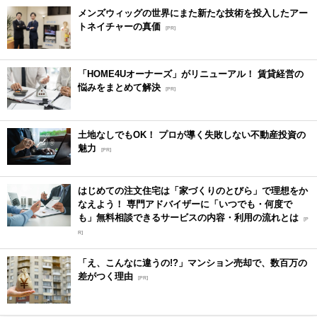
メンズウィッグの世界にまた新たな技術を投入したアー
トネイチャーの真価
[PR]
「HOME4Uオーナーズ」がリニューアル！ 賃貸経営の
悩みをまとめて解決
[PR]
土地なしでもOK！ プロが導く失敗しない不動産投資の
魅力
[PR]
はじめての注文住宅は「家づくりのとびら」で理想をか
なえよう！ 専門アドバイザーに「いつでも・何度で
も」無料相談できるサービスの内容・利用の流れとは
[P
R]
「え、こんなに違うの!?」マンション売却で、数百万の
差がつく理由
[PR]