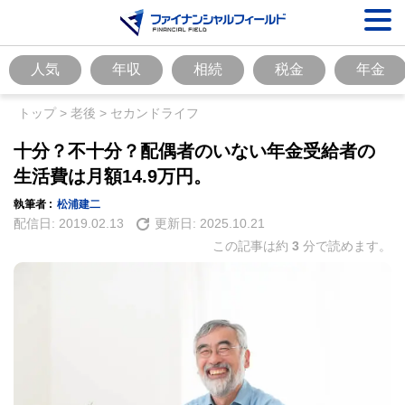
人気
年収
相続
税金
年金
トップ
>
老後
>
セカンドライフ
十分？不十分？配偶者のいない年金受給者の
生活費は月額14.9万円。
執筆者 :
松浦建二
配信日:
2019.02.13
更新日:
2025.10.21
この記事は約
3
分で読めます。