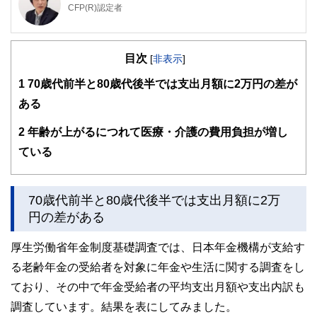
CFP(R)認定者
1級ファイナンシャル・プランニング技能士
1990年青山学院大学卒。大手住宅メーカーから外資系生命
目次
保険会社に転職し、個人の生命保険を活用したリスク対策や
[
非表示
]
資産形成、相続対策、法人の税対策、事業保障対策等のコン
1
70歳代前半と80歳代後半では支出月額に2万円の差が
サルティング営業を経験。2002年からファイナンシャルプ
ランナーとして主に個人のライフプラン、生命保険設計、住
ある
宅購入総合サポート等の相談業務を行っている他、FPに関
する講演や執筆等も行っている。青山学院大学非常勤講師。
2
年齢が上がるにつれて医療・介護の費用負担が増し
http://www.ifp.cc/
ている
70歳代前半と80歳代後半では支出月額に2万
円の差がある
厚生労働省年金制度基礎調査では、日本年金機構が支給す
る老齢年金の受給者を対象に年金や生活に関する調査をし
ており、その中で年金受給者の平均支出月額や支出内訳も
調査しています。結果を表にしてみました。