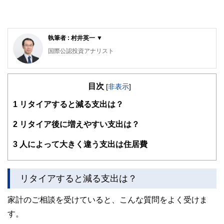
執筆者 : 村井英一 ▼
国際公認投資アナリスト
1級ファイナンシャル・プランニング技能士、日本証券アナ
リスト検定会員
目次
大手証券会社で法人営業、個人営業、投資相談業務を担当。
[
非表示
]
2004年にファイナンシャル・プランナーとして独立し、相
1
リタイアすると減る支出は？
談者の立場にたった顧客本位のコンサルタントを行う。特
に、ライフプランニング、資産運用、住宅ローンなどを得意
分野とする。近年は、ひきこもりや精神障害者家族の生活設
2
リタイア後に増えやすい支出は？
計、高齢者介護の問題などに注力している。
3
人によって大きく違う支出は住居費
リタイアすると減る支出は？
家計のご相談を受けていると、こんな質問をよく受けま
す。