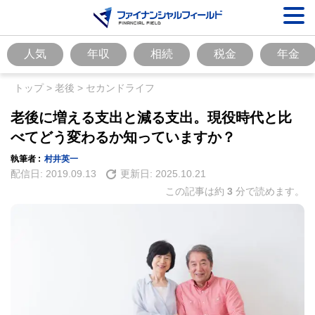
人気
年収
相続
税金
年金
トップ
>
老後
>
セカンドライフ
老後に増える支出と減る支出。現役時代と比
べてどう変わるか知っていますか？
執筆者 :
村井英一
配信日:
2019.09.13
更新日:
2025.10.21
この記事は約
3
分で読めます。