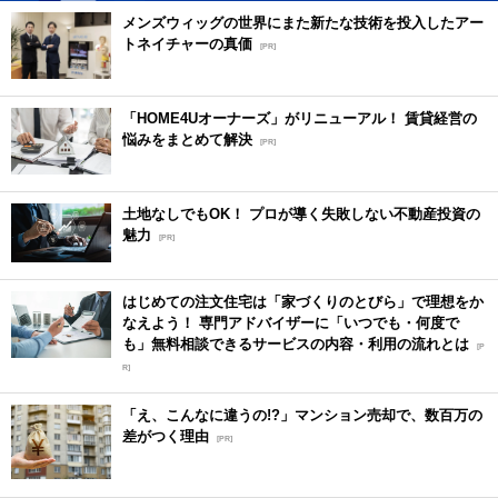
メンズウィッグの世界にまた新たな技術を投入したアー
トネイチャーの真価
[PR]
「HOME4Uオーナーズ」がリニューアル！ 賃貸経営の
悩みをまとめて解決
[PR]
土地なしでもOK！ プロが導く失敗しない不動産投資の
魅力
[PR]
はじめての注文住宅は「家づくりのとびら」で理想をか
なえよう！ 専門アドバイザーに「いつでも・何度で
も」無料相談できるサービスの内容・利用の流れとは
[P
R]
「え、こんなに違うの!?」マンション売却で、数百万の
差がつく理由
[PR]