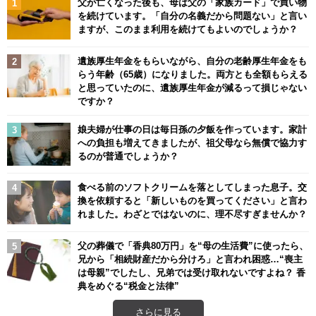
父が亡くなった後も、母は父の「家族カード」で買い物
を続けています。「自分の名義だから問題ない」と言い
ますが、このまま利用を続けてもよいのでしょうか？
遺族厚生年金をもらいながら、自分の老齢厚生年金をも
らう年齢（65歳）になりました。両方とも全額もらえる
と思っていたのに、遺族厚生年金が減るって損じゃない
ですか？
娘夫婦が仕事の日は毎日孫の夕飯を作っています。家計
への負担も増えてきましたが、祖父母なら無償で協力す
るのが普通でしょうか？
食べる前のソフトクリームを落としてしまった息子。交
換を依頼すると「新しいものを買ってください」と言わ
れました。わざとではないのに、理不尽すぎませんか？
父の葬儀で「香典80万円」を“母の生活費”に使ったら、
兄から「相続財産だから分けろ」と言われ困惑…“喪主
は母親”でしたし、兄弟では受け取れないですよね？ 香
典をめぐる“税金と法律”
さらに見る