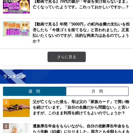
【動画で見る】70代の親が「年金を受け取らないまま」
亡くなっていたようです。これっておかしいですか…？
【動画で見る】年間「5000円」の町内会費の支払いを拒
否したら「今後ゴミを捨てるな」と言われました。正直
払いたくないのですが、法的な拘束力はあるのでしょう
か？
さらに見る
ランキング
週 間
月 間
父が亡くなった後も、母は父の「家族カード」で買い物
を続けています。「自分の名義だから問題ない」と言い
ますが、このまま利用を続けてもよいのでしょうか？
遺族厚生年金をもらいながら、自分の老齢厚生年金をも
らう年齢（65歳）になりました。両方とも全額もらえる