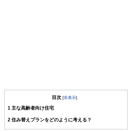
（保有資格）
・１級ファイナンシャル・プランニング技能士
・CFP®
・DC(確定拠出年金)プランナー
・住宅ローンアドバイザー
・証券外務員
マネーコンサルタントとしての個人向け相談、NISA・
iDeCoをはじめとした運用にまつわ
るセミナー講師のほか、金融メディアへの執筆および監修に
携わっている。現在年間200本
以上の執筆・監修をこなしており、これまでの執筆・監修実
績は3,500本を超える。
目次
[
非表示
]
1
主な高齢者向け住宅
2
住み替えプランをどのように考える？