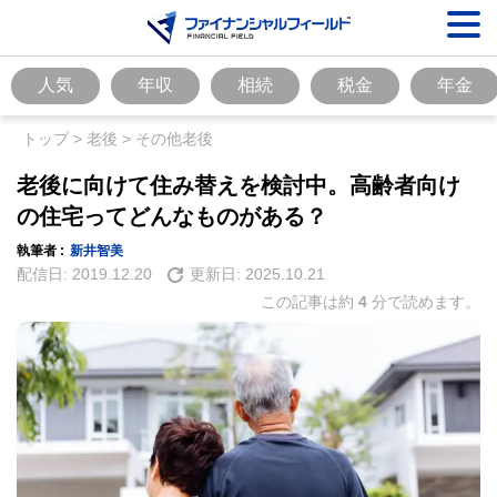
人気
年収
相続
税金
年金
トップ
>
老後
>
その他老後
老後に向けて住み替えを検討中。高齢者向け
の住宅ってどんなものがある？
執筆者 :
新井智美
配信日:
2019.12.20
更新日:
2025.10.21
この記事は約
4
分で読めます。