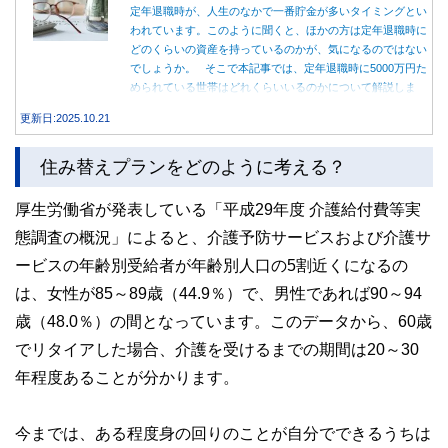
定年退職時が、人生のなかで一番貯金が多いタイミングとい
われています。このように聞くと、ほかの方は定年退職時に
どのくらいの資産を持っているのかが、気になるのではない
でしょうか。 そこで本記事では、定年退職時に5000万円た
められている世帯はどれくらいいるのかについて解説しま
す。
更新日:2025.10.21
住み替えプランをどのように考える？
厚生労働省が発表している「平成29年度 介護給付費等実
態調査の概況」によると、介護予防サービスおよび介護サ
ービスの年齢別受給者が年齢別人口の5割近くになるの
は、女性が85～89歳（44.9％）で、男性であれば90～94
歳（48.0％）の間となっています。このデータから、60歳
でリタイアした場合、介護を受けるまでの期間は20～30
年程度あることが分かります。
今までは、ある程度身の回りのことが自分でできるうちは