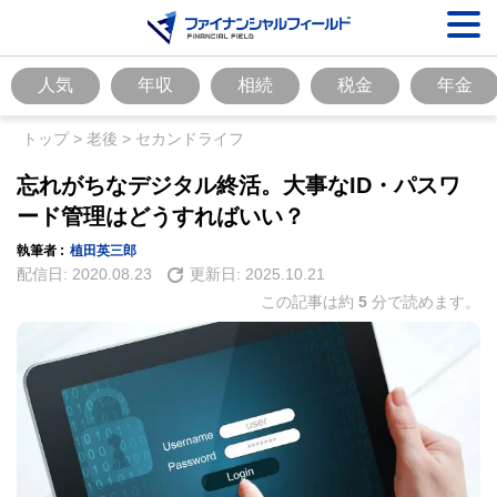
人気
年収
相続
税金
年金
トップ
>
老後
>
セカンドライフ
忘れがちなデジタル終活。大事なID・パスワ
ード管理はどうすればいい？
執筆者 :
植田英三郎
配信日:
2020.08.23
更新日:
2025.10.21
この記事は約
5
分で読めます。