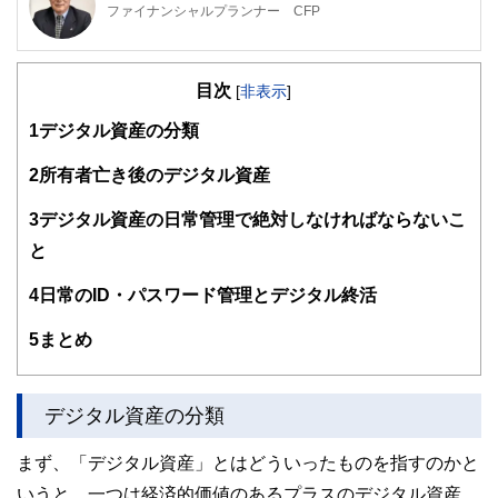
ファイナンシャルプランナー CFP
家電メーカーに３７年間勤務後、MBA・CFPファイナンシャ
ルプランナー・福祉住環境コーディネーター等の資格を取
目次
得。大阪府立職業訓練校で非常勤講師（2018/3まで）、
[
非表示
]
2014年ウエダFPオフィスを設立し、事業継続中。NPO法人
1
デジタル資産の分類
の事務局長として介護施設でのボランティア活動のコーディ
ネートを担当。日本FP協会兵庫支部幹事として活動中。
2
所有者亡き後のデジタル資産
3
デジタル資産の日常管理で絶対しなければならないこ
と
4
日常のID・パスワード管理とデジタル終活
5
まとめ
デジタル資産の分類
まず、「デジタル資産」とはどういったものを指すのかと
いうと、一つは経済的価値のあるプラスのデジタル資産、