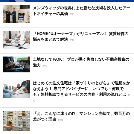
メンズウィッグの世界にまた新たな技術を投入したアー
トネイチャーの真価
[PR]
「HOME4Uオーナーズ」がリニューアル！ 賃貸経営の
悩みをまとめて解決
[PR]
土地なしでもOK！ プロが導く失敗しない不動産投資の
魅力
[PR]
はじめての注文住宅は「家づくりのとびら」で理想をか
なえよう！ 専門アドバイザーに「いつでも・何度で
も」無料相談できるサービスの内容・利用の流れとは
[P
R]
「え、こんなに違うの!?」マンション売却で、数百万の
差がつく理由
[PR]