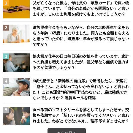
父が亡くなった後も、母は父の「家族カード」で買い物
を続けています。「自分の名義だから問題ない」と言い
ますが、このまま利用を続けてもよいのでしょうか？
遺族厚生年金をもらいながら、自分の老齢厚生年金をも
らう年齢（65歳）になりました。両方とも全額もらえる
と思っていたのに、遺族厚生年金が減るって損じゃない
ですか？
娘夫婦が仕事の日は毎日孫の夕飯を作っています。家計
への負担も増えてきましたが、祖父母なら無償で協力す
るのが普通でしょうか？
4歳の息子と「新幹線の自由席」で帰省したら、乗客に
「息子さん、お金払ってないから座れないよ」と言われ
た！ こども運賃“約7000円”払わないと、席は確保でき
ないでしょうか？ 運賃ルールを確認
食べる前のソフトクリームを落としてしまった息子。交
換を依頼すると「新しいものを買ってください」と言わ
れました。わざとではないのに、理不尽すぎませんか？