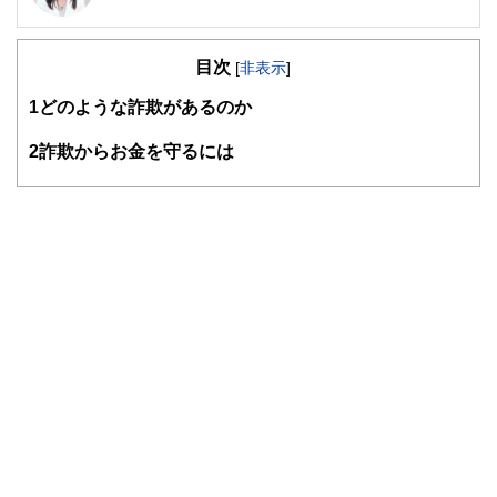
教育カウンセラー、派遣コーディネーター、秘書等、様々な
職種を経験した後、マネーセンスを磨きたいと思い、ファイ
目次
ナンシャルプランナーの資格を取得。
[
非表示
]
「お金の不安を解決するサポートがしたい」、「夢の実現を
1
どのような詐欺があるのか
応援したい」という想いからCOCO PLANを設立。
独立系FPとして個別相談、マネーセミナー、執筆業など幅
広く活動中。
2
詐欺からお金を守るには
＜保有資格＞
2級ファイナンシャル・プランニング技能士、ファイナンシ
ャルプランナー（AFP） 、住宅ローンアドバイザー、プライ
ベートバンカー、相続診断士、日本心理学会認定心理士、生
理人類学士、秘書技能検定、日商簿記検定、（産業カウンセ
ラー、心理相談員）
＜著書＞
「今からはじめる 理想のセカンドライフを叶えるお金の作
り方 (女性FPが作ったやさしい教科書)」※2019年1月15日
発売予定