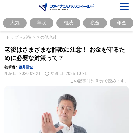
人気
年収
相続
税金
年金
トップ
>
老後
>
その他老後
老後はさまざまな詐欺に注意！ お金を守るた
めに必要な対策って？
執筆者 :
藤井亜也
配信日:
2020.09.21
更新日:
2025.10.21
この記事は約
3
分で読めます。