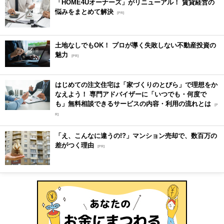
「HOME4Uオーナーズ」がリニューアル！ 賃貸経営の
悩みをまとめて解決
[PR]
土地なしでもOK！ プロが導く失敗しない不動産投資の
魅力
[PR]
はじめての注文住宅は「家づくりのとびら」で理想をか
なえよう！ 専門アドバイザーに「いつでも・何度で
も」無料相談できるサービスの内容・利用の流れとは
[P
R]
「え、こんなに違うの!?」マンション売却で、数百万の
差がつく理由
[PR]