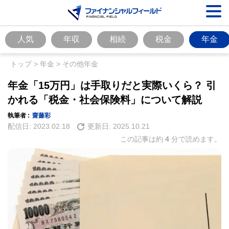
人気
年収
相続
税金
年金
トップ
>
年金
>
その他年金
年金「15万円」は手取りだと実際いくら？ 引
かれる「税金・社会保険料」について解説
執筆者 :
齋藤彩
配信日:
2023.02.18
更新日:
2025.10.21
この記事は約
4
分で読めます。