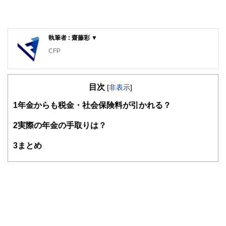
執筆者 : 齋藤彩 ▼
CFP
目次
[
非表示
]
1
年金からも税金・社会保険料が引かれる？
2
実際の年金の手取りは？
3
まとめ