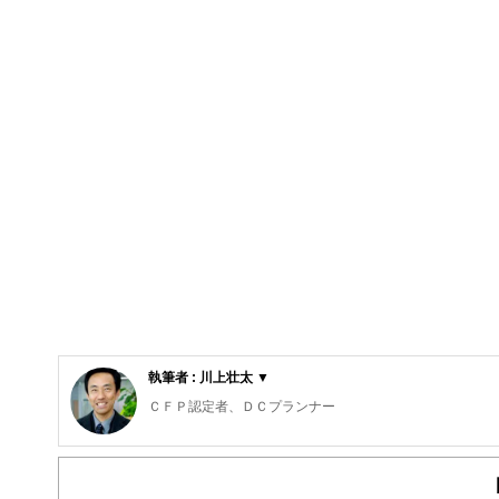
執筆者 : 川上壮太 ▼
ＣＦＰ認定者、ＤＣプランナー
京都大学工学部修士卒。精密機械メーカー勤務の後、FP
験するとともに、多数のFP相談に対応してきた。生命保
を中心に、主に子育て世代のライフプラン作りの相談に応