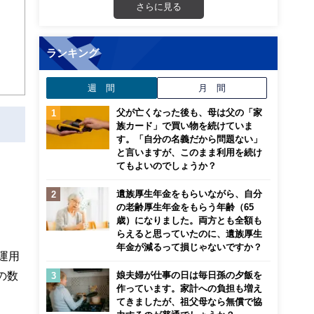
さらに見る
ランキング
週 間
月 間
父が亡くなった後も、母は父の「家
族カード」で買い物を続けていま
す。「自分の名義だから問題ない」
と言いますが、このまま利用を続け
てもよいのでしょうか？
遺族厚生年金をもらいながら、自分
の老齢厚生年金をもらう年齢（65
歳）になりました。両方とも全額も
らえると思っていたのに、遺族厚生
年金が減るって損じゃないですか？
運用
の数
娘夫婦が仕事の日は毎日孫の夕飯を
作っています。家計への負担も増え
てきましたが、祖父母なら無償で協