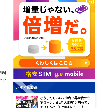
【PR】
用利
った
おすすめ動画
どうしたらいい？金利上昇時代の住
宅ローン／まだ”大丈夫”と思ってい
ませんか？【FP無料セミナー】