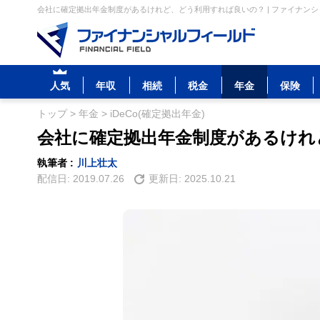
会社に確定拠出年金制度があるけれど、どう利用すれば良いの？ | ファイナン
人気
年収
相続
税金
年金
保険
トップ
>
年金
>
iDeCo(確定拠出年金)
会社に確定拠出年金制度があるけれ
執筆者 :
川上壮太
配信日:
2019.07.26
更新日:
2025.10.21