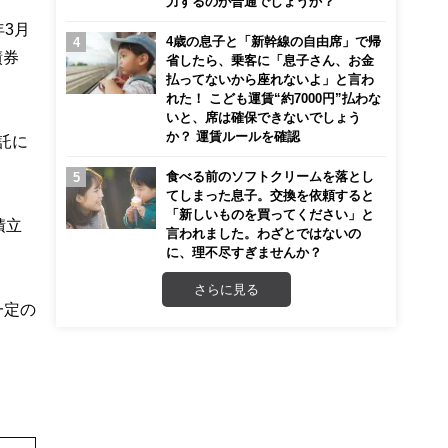
力するのが普通でしょうか？
年3月
4歳の息子と「新幹線の自由席」で帰
債券
省したら、乗客に「息子さん、お金
払ってないから座れないよ」と言わ
れた！ こども運賃“約7000円”払わな
いと、席は確保できないでしょう
か？ 運賃ルールを確認
託に
食べる前のソフトクリームを落とし
てしまった息子。交換を依頼すると
「新しいものを買ってください」と
積立
言われました。わざとではないの
に、理不尽すぎませんか？
さらに見る
一定の