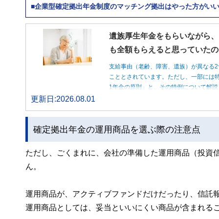
■企業型確定拠出年金制度のマッチング拠出はやった方がい
遺族厚生年金をもらいながら、
も全額もらえると思っていたの
支給事由（老齢、障害、遺族）が異なる2
こととされています。ただし、一部には特
1年金の原則」と、その特例について解説
更新日:2026.08.01
確定拠出年金の運用商品を選ぶ際の注意点
ただし、ごくまれに、会社の準備した運用商品（投資
ん。
運用商品が、アクティブファンドだけだったり、信託
運用商品としては、妥当といいにくい商品が含まれる