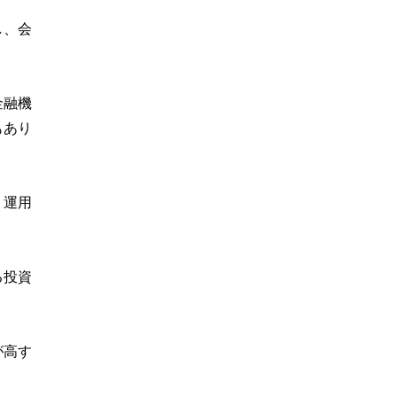
し、会
金融機
もあり
、運用
る投資
が高す