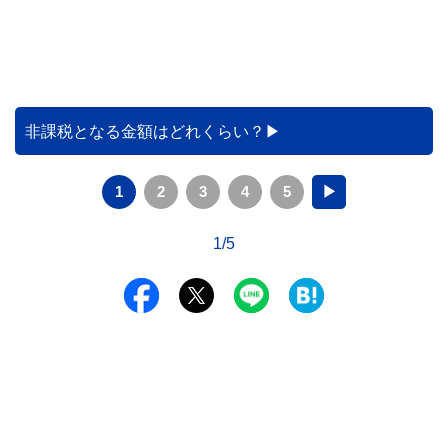
非課税となる金額はどれくらい？
1
2
3
4
5
▶
1/5