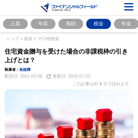
人気
年収
相続
税金
年金
トップ
>
税金
>
その他税金
住宅資金贈与を受けた場合の非課税枠の引き
上げとは？
執筆者 :
柘植輝
配信日:
2021.03.08
更新日:
2025.07.02
この記事は約
5
分で読めます。