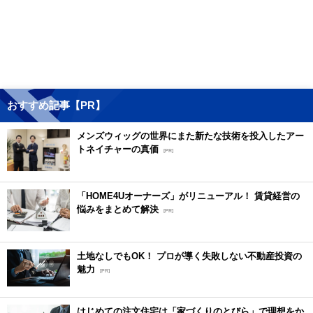
おすすめ記事【PR】
メンズウィッグの世界にまた新たな技術を投入したアー
トネイチャーの真価
[PR]
「HOME4Uオーナーズ」がリニューアル！ 賃貸経営の
悩みをまとめて解決
[PR]
土地なしでもOK！ プロが導く失敗しない不動産投資の
魅力
[PR]
はじめての注文住宅は「家づくりのとびら」で理想をか