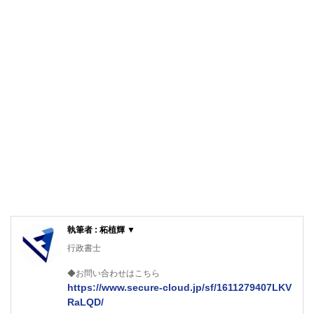
執筆者 : 柘植輝 ▼
行政書士
◆お問い合わせはこちら
https://www.secure-cloud.jp/sf/1611279407LKV
RaLQD/