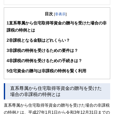
２級ファイナンシャルプランナー
大学在学中から行政書士、２級FP技能士、宅建士の資格を
目次
活かして活動を始める。
[
非表示
]
現在では行政書士・ファイナンシャルプランナーとして活躍
1
直系尊属から住宅取得等資金の贈与を受けた場合の非
する傍ら、フリーライターとして精力的に活動中。広範な知
識をもとに市民法務から企業法務まで幅広く手掛ける。
課税の特例とは
2
非課税となる金額はどれくらい？
3
非課税の特例を受けるための要件は？
4
非課税の特例を受けるための手続きは？
5
住宅資金の贈与は非課税の特例を賢く利用
直系尊属から住宅取得等資金の贈与を受けた
場合の非課税の特例とは
直系尊属から住宅取得等資金の贈与を受けた場合の非課税
の特例とは、平成27年1月1日から令和3年12月31日までの