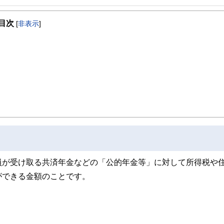
目次
[
非表示
]
員が受け取る共済年金などの「公的年金等」に対して所得税や
ができる金額のことです。