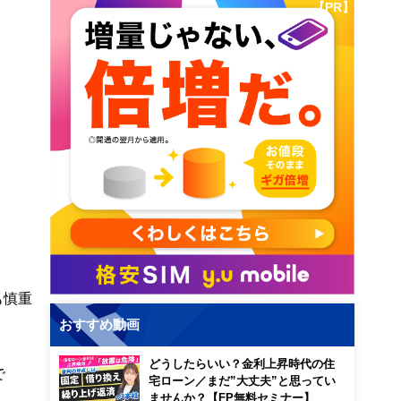
【PR】
も慎重
おすすめ動画
どうしたらいい？金利上昇時代の住
で
宅ローン／まだ”大丈夫”と思ってい
ませんか？【FP無料セミナー】