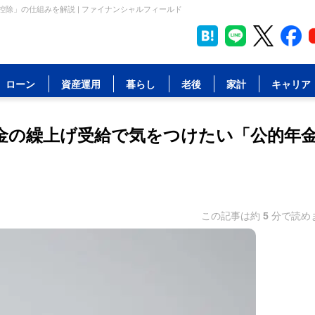
控除」の仕組みを解説 | ファイナンシャルフィールド
ローン
資産運用
暮らし
老後
家計
キャリア
?年金の繰上げ受給で気をつけたい「公的年
この記事は約
5
分で読め