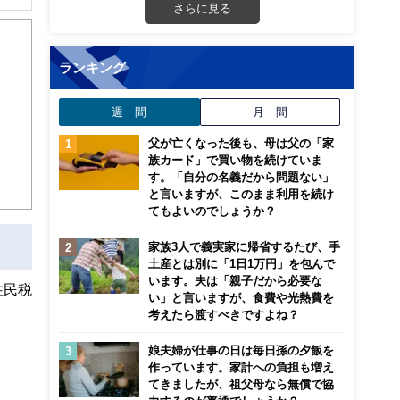
さらに見る
ランキング
週 間
月 間
父が亡くなった後も、母は父の「家
族カード」で買い物を続けていま
す。「自分の名義だから問題ない」
と言いますが、このまま利用を続け
てもよいのでしょうか？
家族3人で義実家に帰省するたび、手
土産とは別に「1日1万円」を包んで
います。夫は「親子だから必要な
住民税
い」と言いますが、食費や光熱費を
考えたら渡すべきですよね？
娘夫婦が仕事の日は毎日孫の夕飯を
作っています。家計への負担も増え
てきましたが、祖父母なら無償で協