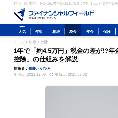
1年で「約4.5万円」税金の差が!?年金の繰上げ受給で気をつけたい「公的年金等
人気
年収
相続
税金
年金
保険
トップ
>
税金
>
控除
1年で「約4.5万円」税金の差が!
控除」の仕組みを解説
執筆者 :
齋藤たかひろ
配信日:
2022.12.06
更新日:
2025.07.02