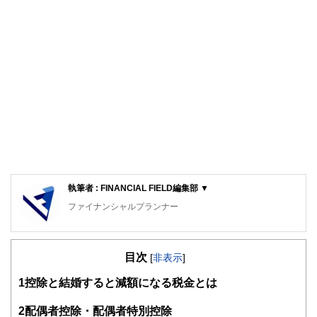
執筆者 : FINANCIAL FIELD編集部 ▼
ファイナンシャルプランナー
FinancialField編集部は、金融、経済に関する記事を、日々
の暮らしにどのような影響を与えるかという視点で、お金の
目次
知識がない方でも理解できるようわかりやすく発信していま
[
非表示
]
す。
1
控除と結婚すると減額になる税金とは
編集部のメンバーは、ファイナンシャルプランナーの資格取
得者を中心に「お金や暮らし」に関する書籍・雑誌の編集経
2
配偶者控除・配偶者特別控除