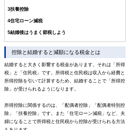
験者で構成され、企画立案から記事掲載まですべての工程に
関わることで、読者目線のコンテンツを追求しています。
3
扶養控除
FinancialFieldの特徴は、ファイナンシャルプランナー、弁
4
住宅ローン減税
護士、税理士、宅地建物取引士、相続診断士、住宅ローンア
ドバイザー、DCプランナー、公認会計士、社会保険労務
士、行政書士、投資アナリスト、キャリアコンサルタントな
5
結婚後はうまく節税しよう
ど150名以上の有資格者を執筆者・監修者として迎え、むず
かしく感じられる年金や税金、相続、保険、ローンなどの話
をわかりやすく発信している点です。
控除と結婚すると減額になる税金とは
このように編集経験豊富なメンバーと金融や経済に精通した
執筆者・監修者による執筆体制を築くことで、内容のわかり
結婚すると大きく影響する税金があります。それは「所得
やすさはもちろんのこと、読み応えのあるコンテンツと確か
税」と「住民税」です。所得税と住民税は収入から経費と
な情報発信を実現しています。
所得控除を引いて計算するため、結婚することで「所得控
私たちは、快適でより良い生活のアイデアを提供するお金の
コンシェルジュを目指します。
除」が受けられるようになります。
所得控除に関係するのは、「配偶者控除」「配偶者特別控
除」「扶養控除」です。また「住宅ローン減税」など、夫
婦になることで所得税と住民税から控除が受けられる方法
もあります。