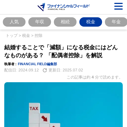
人気
年収
相続
税金
年金
トップ
>
税金
>
控除
結婚することで「減額」になる税金にはどん
なものがある？ 「配偶者控除」を解説
執筆者 :
FINANCIAL FIELD編集部
配信日:
2024.09.12
更新日:
2025.07.02
この記事は約
4
分で読めます。